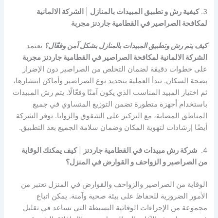
3.
كيفية رش و تطبيق المبيدات بالمنازل
|
الشركة الالمانية
لمكافحة الصراصير في القطامية جاردنز مجربة
كيف يتم رش وتطبيق المبيدات بالمنازل بشكل آمن وفعّال؟
تعتمد
الشركة الالمانية لمكافحة الصراصير في القطامية جاردنز مجربة
على خطوات دقيقة لضمان التخلص من الصراصير دون الإضرار
بصحة السكان. تبدأ العملية بتحديد نوع الصراصير وأماكن انتشارها،
ثم اختيار المبيد المناسب الذي يكون آمنًا وفعّالًا. يتم رش المبيدات
باستخدام أجهزة متطورة تضمن التوزيع المتساوي في جميع
المناطق المصابة، مع التركيز على الشقوق والزوايا. توفر الشركة
أيضًا إرشادات لتهوية المكان وضمان سلامة الجميع بعد التطبيق.
4.
شركة رش مبيدات في القطامية جاردنز
|
كيف يمكنك الوقاية
من الصراصير و الزواحف و القوارض في المنزل؟
الوقاية من الصراصير والزواحف والقوارض في المنزل تعتبر من
الأمور الضرورية للحفاظ على بيئة صحية وآمنة. يمكن اتباع
مجموعة من الإجراءات الوقائية البسيطة التي تساعد في تقليل