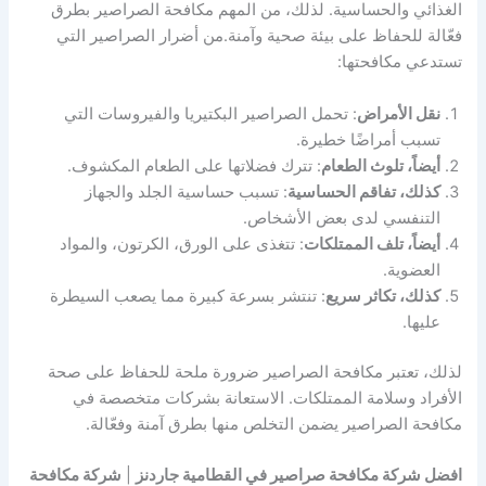
الغذائي والحساسية. لذلك، من المهم مكافحة الصراصير بطرق
فعّالة للحفاظ على بيئة صحية وآمنة.من أضرار الصراصير التي
تستدعي مكافحتها:
نقل الأمراض
: تحمل الصراصير البكتيريا والفيروسات التي
تسبب أمراضًا خطيرة.
أيضاً، تلوث الطعام
: تترك فضلاتها على الطعام المكشوف.
كذلك، تفاقم الحساسية
: تسبب حساسية الجلد والجهاز
التنفسي لدى بعض الأشخاص.
أيضاً، تلف الممتلكات
: تتغذى على الورق، الكرتون، والمواد
العضوية.
كذلك، تكاثر سريع
: تنتشر بسرعة كبيرة مما يصعب السيطرة
عليها.
لذلك، تعتبر مكافحة الصراصير ضرورة ملحة للحفاظ على صحة
الأفراد وسلامة الممتلكات. الاستعانة بشركات متخصصة في
مكافحة الصراصير يضمن التخلص منها بطرق آمنة وفعّالة.
افضل شركة مكافحة صراصير في القطامية جاردنز
|
شركة مكافحة