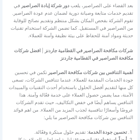
بعد القضاء على الصراصير، يلعب
دور شركة إبادة الصراصير
في
تقديم خدمات متابعة وصيانة دورية لضمان عدم عودة الصراصير.
تقوم الشركة بفحص المكان بشكل منتظم وتقديم نصائح للوقاية
من الصراصير في المستقبل. كما تضمن الشركة استخدام تقنيات
حديثة ومواد آمنة للحفاظ على بيئة نظيفة وآمنة للعملاء.
شركات مكافحة الصراصير في القطامية جاردنز
|
افضل شركات
مكافحة الصراصير في القطامية جاردنز
أهمية التنافس بين شركات مكافحة الصراصير
تكمن في تحسين
جودة الخدمات المقدمة للعملاء. عندما تتنافس الشركات، تسعى
كل منها لتقديم أفضل الحلول باستخدام أحدث التقنيات والمبيدات
الآمنة، مما يضمن حصول العملاء على خدمة فعّالة وآمنة. هذا
التنافس يساهم أيضًا في خفض التكاليف، حيث تقدم الشركات
عروضًا وأسعارًا تنافسية لجذب المزيد من العملاء. من اهم فوائد
التنافس بين شركات مكافحة الصراصير ما يلي:
تحسين جودة الخدمة
: تقديم حلول مبتكرة وفعّالة.
أيضاً، استخدام تقنيات حديثة
: لتلبية احتياجات العملاء بشكل