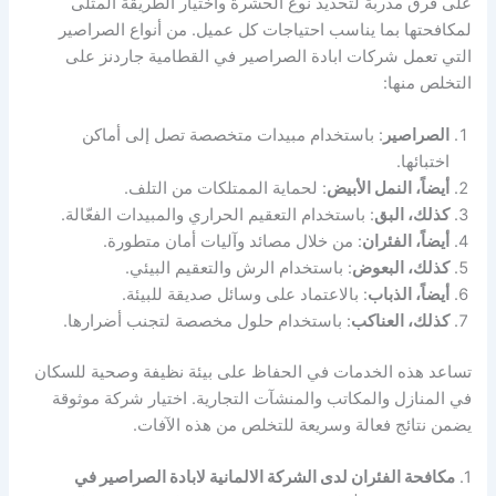
على فرق مدربة لتحديد نوع الحشرة واختيار الطريقة المثلى
لمكافحتها بما يناسب احتياجات كل عميل. من أنواع الصراصير
التي تعمل شركات ابادة الصراصير في القطامية جاردنز على
التخلص منها:
الصراصير
: باستخدام مبيدات متخصصة تصل إلى أماكن
اختبائها.
أيضاً، النمل الأبيض
: لحماية الممتلكات من التلف.
كذلك، البق
: باستخدام التعقيم الحراري والمبيدات الفعّالة.
أيضاً، الفئران
: من خلال مصائد وآليات أمان متطورة.
كذلك، البعوض
: باستخدام الرش والتعقيم البيئي.
أيضاً، الذباب
: بالاعتماد على وسائل صديقة للبيئة.
كذلك، العناكب
: باستخدام حلول مخصصة لتجنب أضرارها.
تساعد هذه الخدمات في الحفاظ على بيئة نظيفة وصحية للسكان
في المنازل والمكاتب والمنشآت التجارية. اختيار شركة موثوقة
يضمن نتائج فعالة وسريعة للتخلص من هذه الآفات.
1.
مكافحة الفئران لدى الشركة الالمانية لابادة الصراصير في