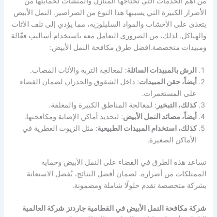
من أهم الخدمات التي تحتاجها المنازل والمنشآت لحمايتها من
الأضرار الكبيرة التي يسببها هذا النوع من الصراصير. النمل الأبيض
يتغذى على الأخشاب والمواد السليلوزية، مما يؤدي إلى تلف الأثاث
والهياكل. لذلك، من الضروري التعامل معه باستخدام أساليب فعّالة
ومبيدات متخصصة.افضل طرق مكافحة النمل الأبيض:
الرش بالمبيدات السائلة
: لمعالجة التربة والأثاث المصاب.
أيضاً، حقن المبيدات
: داخل الشقوق والجدران لضمان القضاء
على المستعمرات.
كذلك، التبخير
: لمعالجة المناطق الكبيرة والمغلقة.
أيضاً، مصائد النمل الأبيض
: لتحديد أماكن الإصابة ومكافحتها.
كذلك، استخدام المبيدات الطبيعية
: مثل الزيوت العطرية في
الأماكن الصغيرة.
تساعد هذه الطرق في القضاء على النمل الأبيض وحماية
الممتلكات من أضراره. لضمان أفضل النتائج، يُفضل الاستعانة
بشركة متخصصة تقدم حلولًا شاملة ومضمونة.
شركة مكافحة النمل الأبيض في القطامية جاردنز
شركة العالمية