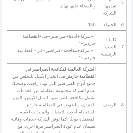
5
تقدمها
و القضاء عليها نهائيا
الشركة
6
الخبراء
150
“+شركة+ابادة+صراصير+في+القطامية
كلمات
جاردنز+” |
7
البحث
“+شركة+مكافحة+صراصير+في+القطامية
الرئيسية
جاردنز+”
الشركة العالمية لمكافحة الصراصير في
القطامية جاردنز
هي الخيار الأمثل للتخلص من
جميع أنواع الصراصير التي تهدد راحتك وصحتك.
تقدم الشركة مجموعة متكاملة من الخدمات
تشمل مكافحة الصراصير، النمل الأبيض، البق،
8
الوصف
الفئران، والبعوض في القطامية جاردنز
باستخدام أحدث التقنيات والمبيدات الآمنة
المعتمدة دوليًا. كما توفر الشركة خدمات وقائية
لضمان عدم عودة الصراصير مرة أخرى، مع