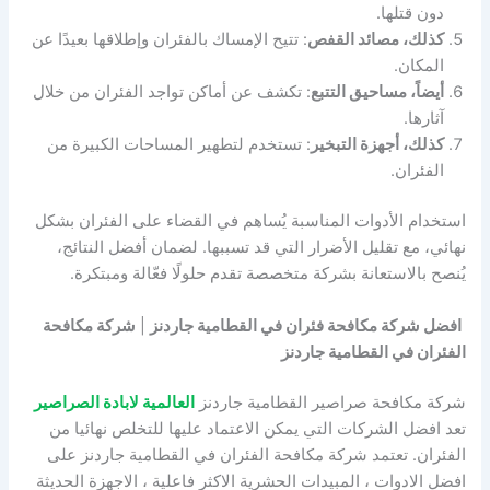
دون قتلها.
كذلك، مصائد القفص
: تتيح الإمساك بالفئران وإطلاقها بعيدًا عن
المكان.
أيضاً، مساحيق التتبع
: تكشف عن أماكن تواجد الفئران من خلال
آثارها.
كذلك، أجهزة التبخير
: تستخدم لتطهير المساحات الكبيرة من
الفئران.
استخدام الأدوات المناسبة يُساهم في القضاء على الفئران بشكل
نهائي، مع تقليل الأضرار التي قد تسببها. لضمان أفضل النتائج،
يُنصح بالاستعانة بشركة متخصصة تقدم حلولًا فعّالة ومبتكرة.
افضل شركة مكافحة فئران في القطامية جاردنز
|
شركة مكافحة
الفئران في القطامية جاردنز
شركة مكافحة صراصير القطامية جاردنز
العالمية لابادة الصراصير
تعد افضل الشركات التي يمكن الاعتماد عليها للتخلص نهائيا من
الفئران. تعتمد شركة مكافحة الفئران في القطامية جاردنز على
افضل الادوات ، المبيدات الحشرية الاكثر فاعلية ، الاجهزة الحديثة