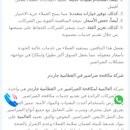
أفضل.
كذلك، توفير خيارات متعددة
: مما يمنح العملاء حرية الاختيار.
أيضاً، خفض الأسعار
: نتيجة المنافسة القوية بين الشركات.
كذلك، تعزيز الثقة
: حيث تسعى الشركات للحفاظ على سمعتها
من خلال تقديم خدمات مضمونة.
بفضل هذا التنافس، يستفيد العملاء من خدمات عالية الجودة
بأسعار معقولة، مما يجعل السوق أكثر تطورًا وابتكارًا في مواجهة
مشكلات الصراصير.
شركة مكافحة صراصير في القطامية جاردنز
شركة
العالمية لمكافحة الصراصير
في
القطامية جاردنز
هي واحدة
من الشركات الرائدة في تقديم خدمات مكافحة الصراصير
والقوارض باستخدام أحدث التقنيات والمواد الآمنة. تتميز الشركة
بفريق عمل محترف ومدرب على التعامل مع جميع أنواع الصراصير
مثل النمل الأبيض، الصراصير، البعوض، والبق. تعتمد
العالمية
على
مواد صديقة للبيئة لضمان سلامة العملاء وعدم الإضرار بالصحة