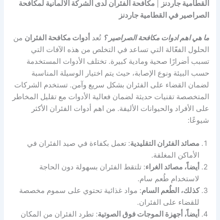
القطامية جاردنز
|
مكافحة الفئران لدى الشركة الالمانية لمكافحة
الصراصير في القطامية جاردنز
ما هي اهم ادوات مكافحة الصراصير ؟
تُعد
أدوات مكافحة الفئران
من
الحلول الفعّالة التي تساعد في التخلص من هذه الآفات التي
تسبب أضرارًا صحية ومادية كبيرة. تختلف الأدوات المستخدمة
حسب البيئة ونوع الإصابة، حيث يتم اختيار الوسيلة المناسبة
لضمان القضاء على الفئران بشكل سريع وآمن. تستخدم الشركات
المتخصصة تقنيات حديثة لضمان فعالية الأدوات مع تقليل المخاطر
على الأفراد والحيوانات الأليفة. من اهم أدوات الفئران الأكثر
شيوعًا:
مصائد الفئران التقليدية
: تعمل بكفاءة في صيد الفئران في
الأماكن المغلقة.
أيضاً، مصائد الغراء
: تلتقط الفئران بسهولة دون الحاجة
لاستخدام طُعم سام.
كذلك، الطُعم السام
: مواد غذائية تحتوي على سموم مخصصة
للقضاء على الفئران.
أيضاً، أجهزة الموجات فوق الصوتية
: تطرد الفئران من المكان