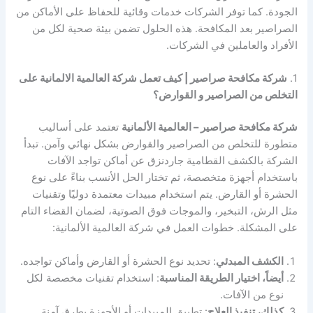
الجودة. كما توفر الشركات خدمات وقائية للحفاظ على الأماكن من
الصراصير بعد المكافحة. هذه الحلول تضمن بيئة صحية لكل من
الأفراد والعاملين في الشركات.
1.
شركة مكافحة صراصير | كيف تعمل شركة العالمية الالمانية على
التخلص من الصراصير و القوارض؟
شركة مكافحة صراصير – العالمية الألمانية
تعتمد على أساليب
متطورة للتخلص من الصراصير والقوارض بشكل نهائي وآمن. تبدأ
الشركة بالكشف القطامية جاردنزق عن أماكن تواجد الآفات
باستخدام أجهزة متخصصة، ثم تختار الحل الأنسب بناءً على نوع
الحشرة أو القارض. يتم استخدام مبيدات معتمدة دوليًا وتقنيات
مثل الرش، التبخير، والموجات فوق الصوتية، لضمان القضاء التام
على المشكلة. خطوات العمل في شركة العالمية الألمانية:
الكشف المبدئي
: تحديد نوع الحشرة أو القارض وأماكن تواجده.
أيضاً، اختيار الطريقة المناسبة
: استخدام تقنيات مخصصة لكل
نوع من الآفات.
كذلك، تنفيذ العلاج
: تطبيق المبيدات أو الأجهزة بطرق آمنة