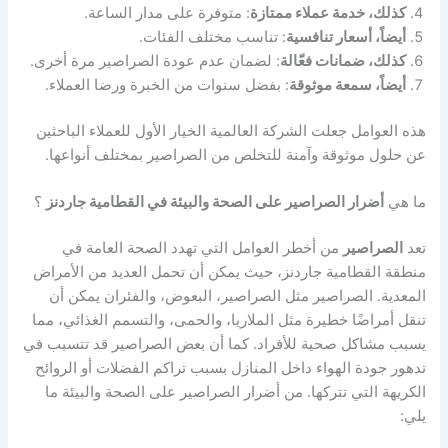
كذلك، خدمة عملاء ممتازة
: متوفرة على مدار الساعة.
أيضاً، أسعار تنافسية
: تناسب مختلف الفئات.
كذلك، ضمانات فعّالة
: لضمان عدم عودة الصراصير مرة أخرى.
أيضاً، سمعة موثوقة
: بفضل سنوات من الخبرة ورضا العملاء.
هذه العوامل جعلت الشركة العالمية الخيار الأول للعملاء الباحثين
عن حلول موثوقة وآمنة للتخلص من الصراصير بمختلف أنواعها.
ما هي
أضرار الصراصير على الصحة والبيئة في القطامية جاردنز
؟
تعد
الصراصير
من أخطر العوامل التي تهدد الصحة العامة في
منطقة القطامية جاردنز، حيث يمكن أن تحمل العديد من الأمراض
المعدية. الصراصير مثل الصراصير، البعوض، والفئران يمكن أن
تنقل أمراضًا خطيرة مثل الملاريا، والحمى، والتسمم الغذائي، مما
يسبب مشاكل صحية للأفراد. كما أن بعض الصراصير قد تتسبب في
تدهور جودة الهواء داخل المنازل بسبب تراكم الفضلات أو الروائح
الكريهة التي تتركها. من أضرار الصراصير على الصحة والبيئة ما
يلي: