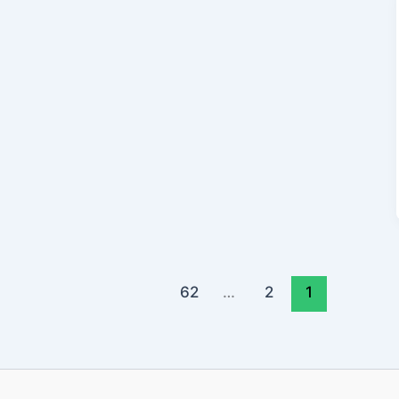
62
…
2
1