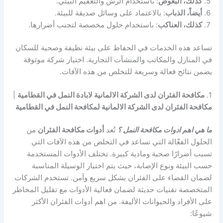
كذلك، البعوض
: باستخدام الرش والتعقيم البيئي.
أيضاً، الذباب
: بالاعتماد على وسائل صديقة للبيئة.
كذلك، العناكب
: باستخدام حلول مخصصة لتجنب أضرارها.
تساعد هذه الخدمات في الحفاظ على بيئة نظيفة وصحية للسكان
في المنازل والمكاتب والمنشآت التجارية. اختيار شركة موثوقة
يضمن نتائج فعالة وسريعة للتخلص من هذه الآفات.
1.
مكافحة الفئران لدى الشركة الالمانية لابادة النمل في القطامية
|
مكافحة الفئران لدى الشركة الالمانية لمكافحة النمل في القطامية
ما هي اهم ادوات مكافحة النمل ؟
تُعد
أدوات مكافحة الفئران
من
الحلول الفعّالة التي تساعد في التخلص من هذه الآفات التي
تسبب أضرارًا صحية ومادية كبيرة. تختلف الأدوات المستخدمة
حسب البيئة ونوع الإصابة، حيث يتم اختيار الوسيلة المناسبة
لضمان القضاء على الفئران بشكل سريع وآمن. تستخدم الشركات
المتخصصة تقنيات حديثة لضمان فعالية الأدوات مع تقليل المخاطر
على الأفراد والحيوانات الأليفة. من اهم أدوات الفئران الأكثر
شيوعًا: