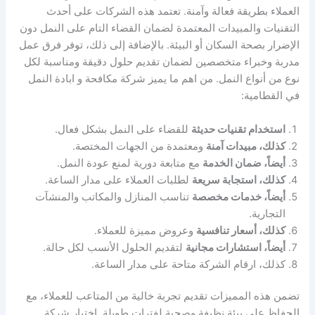
العملاء بطريقة فعالة وآمنة. تعتمد هذه الشركات على أحدث
التقنيات والمبيدات المعتمدة لضمان القضاء التام على النمل دون
الإضرار بصحة السكان أو البيئة. بالإضافة إلى ذلك، توفر فرق عمل
مدربة وخبراء متخصصين لضمان تقديم حلول دقيقة ومناسبة لكل
نوع من أنواع النمل. من اهم ما يميز شركة مكافحة و ابادة النمل
في القطامية:
استخدام تقنيات حديثة
للقضاء على النمل بشكل فعال.
كذلك، مبيدات آمنة
ومعتمدة من الجهات المختصة.
أيضاً، ضمان الخدمة
مع متابعة دورية لمنع عودة النمل.
كذلك، استجابة سريعة
لطلبات العملاء على مدار الساعة.
أيضاً، خدمات مخصصة
تناسب المنازل والمكاتب والمنشآت
التجارية.
كذلك، أسعار تنافسية
وعروض مميزة للعملاء.
أيضاً، استشارات مجانية
لتقديم الحلول الأنسب لكل حالة.
كذلك، ارقام الشركة متاحة على مدار الساعة.
تضمن هذه المميزات تقديم تجربة خالية من المتاعب للعملاء، مع
الحفاظ على بيئة نظيفة وصحية لفترات طويلة. اختيار شركة