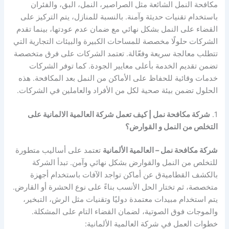
مكافحة النمل الشائعة مثل الصراصير، النمل، البق، والفئران
باستخدام تقنيات حديثة وآمنة. بالنسبة للمنازل، يتم التركيز على
القضاء على النمل بشكل نهائي مع ضمان عدم عودتها، بينما تقدم
الشركات حلولًا مخصصة للمساحات الكبيرة والبيئات التجارية التي
تتطلب معالجة سريعة وفعّالة. تعتمد الشركات على فرق متخصصة
تضمن تقديم الخدمة بأعلى معايير الجودة. كما توفر الشركات
خدمات وقائية للحفاظ على الأماكن من النمل بعد المكافحة. هذه
الحلول تضمن بيئة صحية لكل من الأفراد والعاملين في الشركات.
1.
شركة مكافحة نمل | كيف تعمل شركة العالمية الالمانية على
التخلص من النمل و القوارض؟
شركة مكافحة نمل – العالمية الألمانية
تعتمد على أساليب متطورة
للتخلص من النمل والقوارض بشكل نهائي وآمن. تبدأ الشركة
بالكشف القطاميةق عن أماكن تواجد الآفات باستخدام أجهزة
متخصصة، ثم تختار الحل الأنسب بناءً على نوع الحشرة أو القارض.
يتم استخدام مبيدات معتمدة دوليًا وتقنيات مثل الرش، التبخير،
والموجات فوق الصوتية، لضمان القضاء التام على المشكلة.
خطوات العمل في شركة العالمية الألمانية: