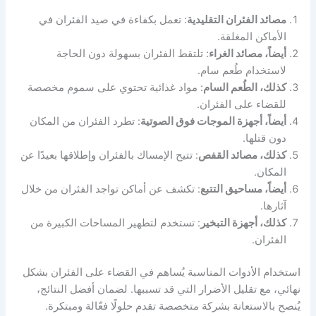
مصائد الفئران التقليدية
: تعمل بكفاءة في صيد الفئران في
الأماكن المغلقة.
أيضاً، مصائد الغراء
: تلتقط الفئران بسهولة دون الحاجة
لاستخدام طُعم سام.
كذلك، الطُعم السام
: مواد غذائية تحتوي على سموم مخصصة
للقضاء على الفئران.
أيضاً، أجهزة الموجات فوق الصوتية
: تطرد الفئران من المكان
دون قتلها.
كذلك، مصائد القفص
: تتيح الإمساك بالفئران وإطلاقها بعيدًا عن
المكان.
أيضاً، مساحيق التتبع
: تكشف عن أماكن تواجد الفئران من خلال
آثارها.
كذلك، أجهزة التبخير
: تستخدم لتطهير المساحات الكبيرة من
الفئران.
استخدام الأدوات المناسبة يُساهم في القضاء على الفئران بشكل
نهائي، مع تقليل الأضرار التي قد تسببها. لضمان أفضل النتائج،
يُنصح بالاستعانة بشركة متخصصة تقدم حلولًا فعّالة ومبتكرة.