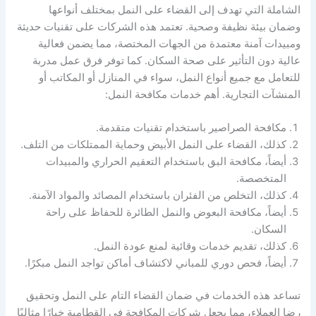
الشاملة التي تهدف إلى القضاء على النمل بمختلف أنواعها
وضمان بيئة نظيفة وصحية. تعتمد هذه الشركات على تقنيات حديثة
ومبيدات آمنة معتمدة من الجهات المختصة، مما يضمن فعالية
عالية دون التأثير على صحة السكان. كما توفر فرق عمل مدربة
للتعامل مع جميع أنواع النمل، سواء في المنازل أو المكاتب أو
المنشآت التجارية. أهم خدمات مكافحة النمل:
مكافحة الصراصير باستخدام تقنيات متقدمة.
كذلك، القضاء على النمل الأبيض وحماية الممتلكات من التلف.
أيضاً، مكافحة البق باستخدام التعقيم الحراري والمبيدات
المتخصصة.
كذلك، التخلص من الفئران باستخدام المصائد والمواد الآمنة.
أيضاً، مكافحة البعوض والنمل الطائرة للحفاظ على راحة
السكان.
كذلك، تقديم خدمات وقائية لمنع عودة النمل.
أيضاً، فحص دوري للمباني لاكتشاف أماكن تواجد النمل مبكرًا.
تساعد هذه الخدمات في ضمان القضاء التام على النمل وتحقيق
رضا العملاء، مما يجعل شركات المكافحة في القطامية خيارًا مثاليًا