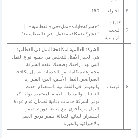
6
الخبراء
150
كلمات
“+شركة+ابادة+نمل+في+القطامية+” |
7
البحث
“+شركة+مكافحة+نمل+في+القطامية+”
الرئيسية
الشركة العالمية لمكافحة النمل في القطامية
هي الخيار الأمثل للتخلص من جميع أنواع النمل
التي تهدد راحتك وصحتك. تقدم الشركة
مجموعة متكاملة من الخدمات تشمل مكافحة
الصراصير، النمل الأبيض، البق، الفئران،
8
الوصف
والبعوض في القطامية باستخدام أحدث
التقنيات والمبيدات الآمنة المعتمدة دوليًا. كما
توفر الشركة خدمات وقائية لضمان عدم عودة
النمل مرة أخرى، مع متابعة دورية تضمن
استمرار النتائج الفعالة. يتميز فريق العمل
بالاحترافية والخبرة.