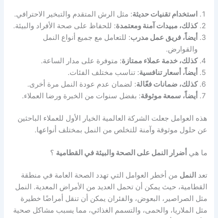
استخدام تقنيات حديثة
: مثل الرش المتقدم والتبخير الاحترافي.
كذلك، مبيدات آمنة ومعتمدة
: للحفاظ على صحة الأفراد والبيئة.
أيضاً، فريق عمل مدرب
: للتعامل مع جميع أنواع النمل
والقوارض.
كذلك، خدمة عملاء ممتازة
: متوفرة على مدار الساعة.
أيضاً، أسعار تنافسية
: تناسب مختلف الفئات.
كذلك، ضمانات فعّالة
: لضمان عدم عودة النمل مرة أخرى.
أيضاً، سمعة موثوقة
: بفضل سنوات من الخبرة ورضا العملاء.
هذه العوامل جعلت الشركة العالمية الخيار الأول للعملاء الباحثين
عن حلول موثوقة وآمنة للتخلص من النمل بمختلف أنواعها.
ما هي
أضرار النمل على الصحة والبيئة في القطامية
؟
تعد
النمل
من أخطر العوامل التي تهدد الصحة العامة في منطقة
القطامية، حيث يمكن أن تحمل العديد من الأمراض المعدية. النمل
مثل الصراصير، البعوض، والفئران يمكن أن تنقل أمراضًا خطيرة
مثل الملاريا، والحمى، والتسمم الغذائي، مما يسبب مشاكل صحية