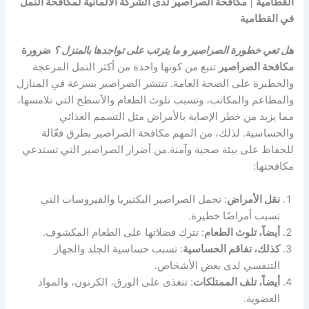
القطامية
|
مكافحة الصراصير لدى الشركة الالمانية لمكافحة النمل
في القطامية
هل تعي خطورة الصراصير و ما يترتب على تواجدها بالمنزل ؟
ضرورة
مكافحة الصراصير
تنبع من كونها واحدة من أكثر النمل المزعجة
والخطيرة على الصحة العامة. تنتشر الصراصير بسرعة في المنازل
والمطاعم والمكاتب، وتسبب تلوث الطعام والأسطح التي تلامسها،
مما يزيد من خطر الإصابة بالأمراض مثل التسمم الغذائي
والحساسية. لذلك، من المهم مكافحة الصراصير بطرق فعّالة
للحفاظ على بيئة صحية وآمنة.من أضرار الصراصير التي تستدعي
مكافحتها:
نقل الأمراض
: تحمل الصراصير البكتيريا والفيروسات التي
تسبب أمراضًا خطيرة.
أيضاً، تلوث الطعام
: تترك فضلاتها على الطعام المكشوف.
كذلك، تفاقم الحساسية
: تسبب حساسية الجلد والجهاز
التنفسي لدى بعض الأشخاص.
أيضاً، تلف الممتلكات
: تتغذى على الورق، الكرتون، والمواد
العضوية.