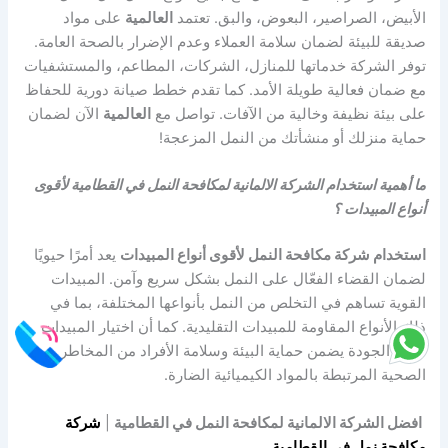
الأبيض، الصراصير، البعوض، والبق. تعتمد
العالمية
على مواد
صديقة للبيئة لضمان سلامة العملاء وعدم الإضرار بالصحة العامة.
توفر الشركة خدماتها للمنازل، الشركات، المطاعم، والمستشفيات
مع ضمان فعالية طويلة الأمد. كما تقدم خطط صيانة دورية للحفاظ
على بيئة نظيفة وخالية من الآفات. تواصل مع
العالمية
الآن لضمان
حماية منزلك أو منشأتك من النمل المزعجة!
ما أهمية استخدام الشركة الالمانية لمكافحة النمل في القطامية لأقوى
أنواع المبيدات ؟
استخدام شركة مكافحة النمل لأقوى أنواع المبيدات
يعد أمرًا حيويًا
لضمان القضاء الفعّال على النمل بشكل سريع وآمن. المبيدات
القوية تساهم في التخلص من النمل بأنواعها المختلفة، بما في
ذلك الأنواع المقاومة للمبيدات التقليدية. كما أن اختيار المبيدات
عالية الجودة يضمن حماية البيئة وسلامة الأفراد من المخاطر
الصحية المرتبطة بالمواد الكيميائية الضارة.
افضل الشركة الالمانية لمكافحة النمل في القطامية
|
شركة
مكافحة نمل في القطامية