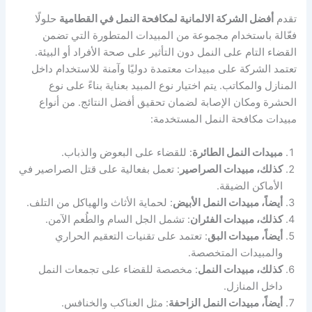
تقدم
أفضل الشركة الالمانية لمكافحة النمل في القطامية
حلولًا
فعّالة باستخدام مجموعة من المبيدات المتطورة التي تضمن
القضاء التام على النمل دون التأثير على صحة الأفراد أو البيئة.
تعتمد الشركة على مبيدات معتمدة دوليًا وآمنة للاستخدام داخل
المنازل والمكاتب. يتم اختيار نوع المبيد بعناية بناءً على نوع
الحشرة ومكان الإصابة لضمان تحقيق أفضل النتائج. من أنواع
مبيدات مكافحة النمل المستخدمة:
مبيدات النمل الطائرة
: للقضاء على البعوض والذباب.
كذلك، مبيدات الصراصير
: تعمل بفعالية على قتل الصراصير في
الأماكن الضيقة.
أيضاً، مبيدات النمل الأبيض
: لحماية الأثاث والهياكل من التلف.
كذلك، مبيدات الفئران
: تشمل الجل السام والطُعم الآمن.
أيضاً، مبيدات البق
: تعتمد على تقنيات التعقيم الحراري
والمبيدات المتخصصة.
كذلك، مبيدات النمل
: مخصصة للقضاء على تجمعات النمل
داخل المنازل.
أيضاً، مبيدات النمل الزاحفة
: مثل العناكب والخنافس.