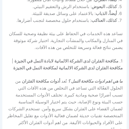
كذلك، البعوض
: باستخدام الرش والتعقيم البيئي.
أيضاً، الذباب
: بالاعتماد على وسائل صديقة للبيئة.
كذلك، العناكب
: باستخدام حلول مخصصة لتجنب أضرارها.
تساعد هذه الخدمات في الحفاظ على بيئة نظيفة وصحية للسكان
في المنازل والمكاتب والمنشآت التجارية. اختيار شركة موثوقة
يضمن نتائج فعالة وسريعة للتخلص من هذه الآفات.
1.
مكافحة الفئران لدى الشركة الالمانية لابادة النمل في الجيزة
|
مكافحة الفئران لدى الشركة الالمانية لمكافحة النمل في الجيزة
ما هي اهم ادوات مكافحة النمل ؟
تُعد
أدوات مكافحة الفئران
من
الحلول الفعّالة التي تساعد في التخلص من هذه الآفات التي
تسبب أضرارًا صحية ومادية كبيرة. تختلف الأدوات المستخدمة
حسب البيئة ونوع الإصابة، حيث يتم اختيار الوسيلة المناسبة
لضمان القضاء على الفئران بشكل سريع وآمن. تستخدم الشركات
المتخصصة تقنيات حديثة لضمان فعالية الأدوات مع تقليل المخاطر
على الأفراد والحيوانات الأليفة. من اهم أدوات الفئران الأكثر