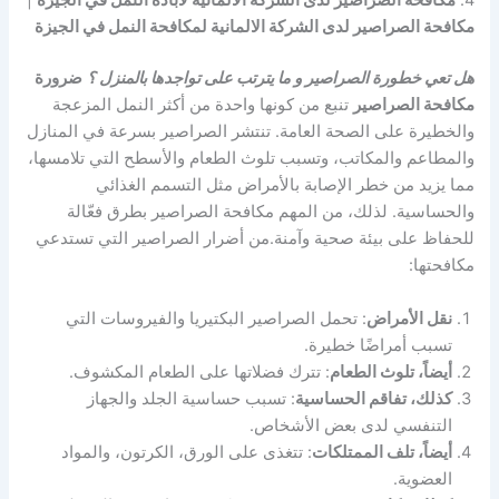
4.
مكافحة الصراصير لدى الشركة الالمانية لابادة النمل في الجيزة
|
مكافحة الصراصير لدى الشركة الالمانية لمكافحة النمل في الجيزة
هل تعي خطورة الصراصير و ما يترتب على تواجدها بالمنزل ؟
ضرورة
مكافحة الصراصير
تنبع من كونها واحدة من أكثر النمل المزعجة
والخطيرة على الصحة العامة. تنتشر الصراصير بسرعة في المنازل
والمطاعم والمكاتب، وتسبب تلوث الطعام والأسطح التي تلامسها،
مما يزيد من خطر الإصابة بالأمراض مثل التسمم الغذائي
والحساسية. لذلك، من المهم مكافحة الصراصير بطرق فعّالة
للحفاظ على بيئة صحية وآمنة.من أضرار الصراصير التي تستدعي
مكافحتها:
نقل الأمراض
: تحمل الصراصير البكتيريا والفيروسات التي
تسبب أمراضًا خطيرة.
أيضاً، تلوث الطعام
: تترك فضلاتها على الطعام المكشوف.
كذلك، تفاقم الحساسية
: تسبب حساسية الجلد والجهاز
التنفسي لدى بعض الأشخاص.
أيضاً، تلف الممتلكات
: تتغذى على الورق، الكرتون، والمواد
العضوية.