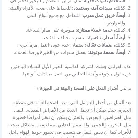
استخدام تقنيات حديثة
: مثل الرش المتقدم والتبخير الاحترافي.
كذلك، مبيدات آمنة ومعتمدة
: للحفاظ على صحة الأفراد والبيئة.
أيضاً، فريق عمل مدرب
: للتعامل مع جميع أنواع النمل
والقوارض.
كذلك، خدمة عملاء ممتازة
: متوفرة على مدار الساعة.
أيضاً، أسعار تنافسية
: تناسب مختلف الفئات.
كذلك، ضمانات فعّالة
: لضمان عدم عودة النمل مرة أخرى.
أيضاً، سمعة موثوقة
: بفضل سنوات من الخبرة ورضا العملاء.
هذه العوامل جعلت الشركة العالمية الخيار الأول للعملاء الباحثين
عن حلول موثوقة وآمنة للتخلص من النمل بمختلف أنواعها.
ما هي
أضرار النمل على الصحة والبيئة في الجيزة
؟
تعد
النمل
من أخطر العوامل التي تهدد الصحة العامة في منطقة
الجيزة، حيث يمكن أن تحمل العديد من الأمراض المعدية. النمل
مثل الصراصير، البعوض، والفئران يمكن أن تنقل أمراضًا خطيرة
مثل الملاريا، والحمى، والتسمم الغذائي، مما يسبب مشاكل صحية
للأفراد. كما أن بعض النمل قد تتسبب في تدهور جودة الهواء داخل