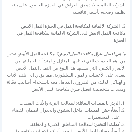
الشركة العالمية لابادة بق الفراش في الجيزة للحصول على بيئة
نظيفة وصحية بأسعار تنافسية.
3.
الشركة الالمانية لمكافحة النمل في الجيزة النمل الابيض
|
مكافحة النمل الابيض لدى الشركة الالمانية لمكافحة النمل في
الجيزة
ما هي افضل طرق مكافحة النمل الابيض؟
مكافحة النمل الأبيض
تعتبر
من أهم الخدمات التي تحتاجها المنازل والمنشآت لحمايتها من
الأضرار الكبيرة التي يسببها هذا النوع من النمل. النمل الأبيض
يتغذى على الأخشاب والمواد السليلوزية، مما يؤدي إلى تلف الأثاث
والهياكل. لذلك، من الضروري التعامل معه باستخدام أساليب فعّالة
ومبيدات متخصصة.افضل طرق مكافحة النمل الأبيض:
الرش بالمبيدات السائلة
: لمعالجة التربة والأثاث المصاب.
أيضاً، حقن المبيدات
: داخل الشقوق والجدران لضمان القضاء
على المستعمرات.
كذلك، التبخير
: لمعالجة المناطق الكبيرة والمغلقة.
أيضاً، مصائد النمل الأبيض
: لتحديد أماكن الإصابة ومكافحتها.