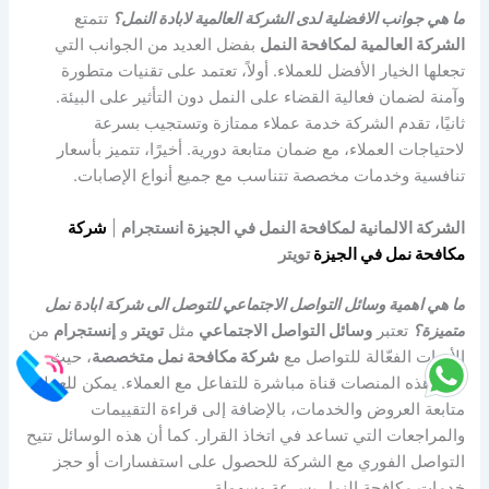
ما هي جوانب الافضلية لدى الشركة العالمية لابادة النمل؟
تتمتع
الشركة العالمية لمكافحة النمل
بفضل العديد من الجوانب التي
تجعلها الخيار الأفضل للعملاء. أولاً، تعتمد على تقنيات متطورة
وآمنة لضمان فعالية القضاء على النمل دون التأثير على البيئة.
ثانيًا، تقدم الشركة خدمة عملاء ممتازة وتستجيب بسرعة
لاحتياجات العملاء، مع ضمان متابعة دورية. أخيرًا، تتميز بأسعار
تنافسية وخدمات مخصصة تتناسب مع جميع أنواع الإصابات.
الشركة الالمانية لمكافحة النمل في الجيزة انستجرام
|
شركة
مكافحة نمل في الجيزة
تويتر
ما هي اهمية وسائل التواصل الاجتماعي للتوصل الى شركة ابادة نمل
متميزة؟
تعتبر
وسائل التواصل الاجتماعي
مثل
تويتر
و
إنستجرام
من
الأدوات الفعّالة للتواصل مع
شركة مكافحة نمل متخصصة
، حيث
توفر هذه المنصات قناة مباشرة للتفاعل مع العملاء. يمكن للعملاء
متابعة العروض والخدمات، بالإضافة إلى قراءة التقييمات
والمراجعات التي تساعد في اتخاذ القرار. كما أن هذه الوسائل تتيح
التواصل الفوري مع الشركة للحصول على استفسارات أو حجز
خدمات مكافحة النمل بسرعة وسهولة.