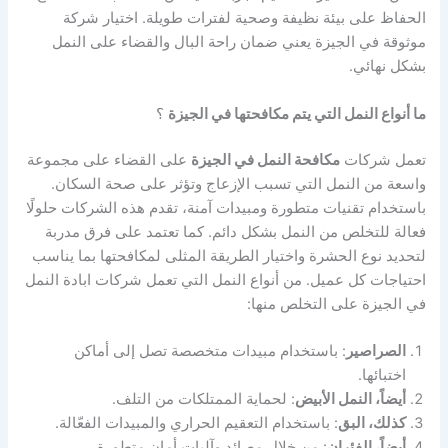
الحفاظ على بيئة نظيفة وصحية لفترات طويلة. اختيار شركة
موثوقة في الجيزة يعني ضمان راحة البال والقضاء على النمل
بشكل نهائي.
ما أنواع النمل التي يتم مكافحتها في الجيزة
؟
تعمل شركات
مكافحة النمل في الجيزة
على القضاء على مجموعة
واسعة من النمل التي تسبب الإزعاج وتؤثر على صحة السكان.
باستخدام تقنيات متطورة ومبيدات آمنة، تقدم هذه الشركات حلولًا
فعالة للتخلص من النمل بشكل دائم. كما تعتمد على فرق مدربة
لتحديد نوع الحشرة واختيار الطريقة المثلى لمكافحتها بما يناسب
احتياجات كل عميل. من أنواع النمل التي تعمل شركات ابادة النمل
في الجيزة على التخلص منها:
الصراصير
: باستخدام مبيدات متخصصة تصل إلى أماكن
اختبائها.
أيضاً، النمل الأبيض
: لحماية الممتلكات من التلف.
كذلك، البق
: باستخدام التعقيم الحراري والمبيدات الفعّالة.
أيضاً، الفئران
: من خلال مصائد وآليات أمان متطورة.