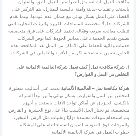
مكافحة النمل الشائعة مثل الصراصير، النمل، البق، والفئران
باستخدام تقنيات حديثة وآمنة. بالنسبة للمنازل، يتم التركيز على
القضاء على النمل بشكل نهائي مع ضمان عدم عودتها، بينما تقدم
الشركات حلولًا مخصصة للمساحات الكبيرة والبيئات التجارية التي
تتطلب معالجة سريعة وفعّالة. تعتمد الشركات على فرق متخصصة
تضمن تقديم الخدمة بأعلى معايير الجودة. كما توفر الشركات
خدمات وقائية للحفاظ على الأماكن من النمل بعد المكافحة. هذه
الحلول تضمن بيئة صحية لكل من الأفراد والعاملين في الشركات.
1.
شركة مكافحة نمل | كيف تعمل شركة العالمية الالمانية على
التخلص من النمل و القوارض؟
شركة مكافحة نمل – العالمية الألمانية
تعتمد على أساليب متطورة
للتخلص من النمل والقوارض بشكل نهائي وآمن. تبدأ الشركة
بالكشف الجيزةق عن أماكن تواجد الآفات باستخدام أجهزة
متخصصة، ثم تختار الحل الأنسب بناءً على نوع الحشرة أو القارض.
يتم استخدام مبيدات معتمدة دوليًا وتقنيات مثل الرش، التبخير،
والموجات فوق الصوتية، لضمان القضاء التام على المشكلة.
خطوات العمل في شركة العالمية الألمانية: