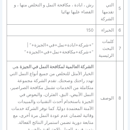
التي
رش ، ابادة ، مكافحة النمل و التخلص منها ، و
5
تقدمها
القضاء عليها نهائيا
الشركة
6
الخبراء
150
كلمات
“+شركة+ابادة+نمل+في+الجيزة+” |
7
البحث
“+شركة+مكافحة+نمل+في+الجيزة+”
الرئيسية
الشركة العالمية لمكافحة النمل في الجيزة
هي
الخيار الأمثل للتخلص من جميع أنواع النمل التي
تهدد راحتك وصحتك. تقدم الشركة مجموعة
متكاملة من الخدمات تشمل مكافحة الصراصير،
النمل الأبيض، البق، الفئران، والبعوض في
8
الوصف
الجيزة باستخدام أحدث التقنيات والمبيدات
الآمنة المعتمدة دوليًا. كما توفر الشركة خدمات
وقائية لضمان عدم عودة النمل مرة أخرى، مع
متابعة دورية تضمن استمرار النتائج الفعالة.
يتميز فريق العمل بالاحترافية والخبرة.