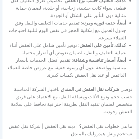
كذلك، التغليف حسب نوع العفش
: تخصيص طرق التغليف لكل
قطعة، سواء كانت خشبية، زجاجية، أو جلدية، لضمان حماية
مثالية دون التأثير على الشكل أو الجودة.
أيضاً، خدمة فورية ومرنة
: تقديم خدمات التغليف والنقل وفق
جدول العميل مع إمكانية الحجز في نفس اليوم لتلبية احتياجات
العملاء بسرعة.
كذلك، تأمين على العفش
: توفير تأمين شامل على العفش أثناء
عملية التغليف والنقل، لضمان تعويض أي أضرار محتملة.
أيضاً، أسعار تنافسية وشفافة
: تقديم أفضل الخدمات بأسعار
مناسبة وواضحة بدون أي رسوم خفية، مع عروض خاصة للعملاء
الدائمين أو عند نقل العفش بكميات كبيرة.
توصي
شركات نقل العفش في المندق
باختيار الشركة المناسبة
حسب حجم ونوع الأثاث ومسافة النقل، مع الاعتماد على فريق
متخصص لضمان تنفيذ النقل بطريقة احترافية تحافظ على سلامة
العفش وجودته.
ما هي خطوات نقل العفش؟ | دينه نقل العفش | شركة نقل عفش
تستخدم ونش هيدروليك بالمندق