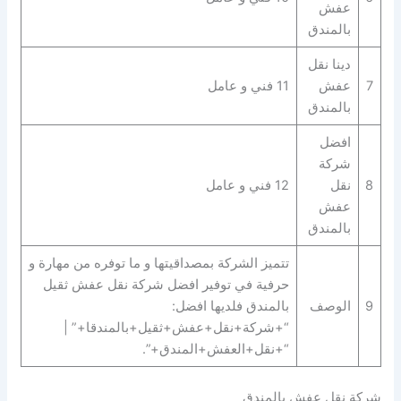
عفش
بالمندق
دينا نقل
7
عفش
11 فني و عامل
بالمندق
افضل
شركة
8
نقل
12 فني و عامل
عفش
بالمندق
تتميز الشركة بمصداقيتها و ما توفره من مهارة و
حرفية في توفير افضل شركة نقل عفش ثقيل
9
الوصف
بالمندق فلديها افضل:
“+شركة+نقل+عفش+ثقيل+بالمندقا+” |
“+نقل+العفش+المندق+”.
شركة نقل عفش بالمندق