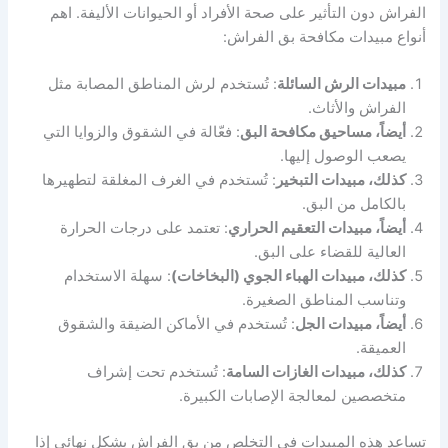
الفراش دون التأثير على صحة الأفراد أو الحيوانات الأليفة. اهم
أنواع مبيدات مكافحة بق الفراش:
مبيدات الرش السائلة
: تُستخدم لرش المناطق المصابة مثل
الفراش والأثاث.
أيضاً، مساحيق مكافحة البق
: فعّالة في الشقوق والزوايا التي
يصعب الوصول إليها.
كذلك، مبيدات التبخير
: تُستخدم في الغرف المغلقة لتطهيرها
بالكامل من البق.
أيضاً، مبيدات التعقيم الحراري
: تعتمد على درجات الحرارة
العالية للقضاء على البق.
كذلك، مبيدات الهباء الجوي (البخاخات)
: سهلة الاستخدام
وتناسب المناطق الصغيرة.
أيضاً، مبيدات الجل
: تُستخدم في الأماكن الضيقة والشقوق
العميقة.
كذلك، مبيدات الغازات السامة
: تُستخدم تحت إشراف
متخصصين لمعالجة الإصابات الكبيرة.
تساعد هذه المبيدات في التخلص من بق الفراش بشكل نهائي إذا