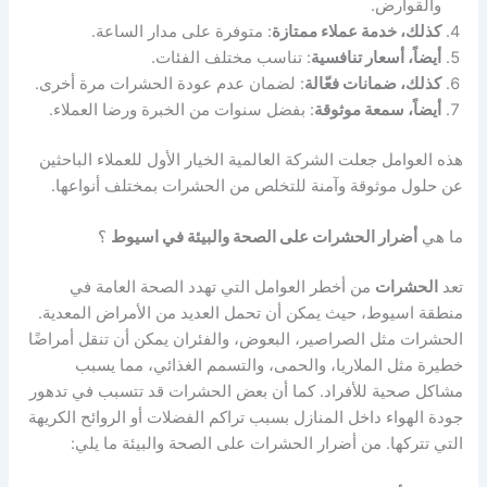
والقوارض.
كذلك، خدمة عملاء ممتازة
: متوفرة على مدار الساعة.
أيضاً، أسعار تنافسية
: تناسب مختلف الفئات.
كذلك، ضمانات فعّالة
: لضمان عدم عودة الحشرات مرة أخرى.
أيضاً، سمعة موثوقة
: بفضل سنوات من الخبرة ورضا العملاء.
هذه العوامل جعلت الشركة العالمية الخيار الأول للعملاء الباحثين
عن حلول موثوقة وآمنة للتخلص من الحشرات بمختلف أنواعها.
ما هي
أضرار الحشرات على الصحة والبيئة في اسيوط
؟
تعد
الحشرات
من أخطر العوامل التي تهدد الصحة العامة في
منطقة اسيوط، حيث يمكن أن تحمل العديد من الأمراض المعدية.
الحشرات مثل الصراصير، البعوض، والفئران يمكن أن تنقل أمراضًا
خطيرة مثل الملاريا، والحمى، والتسمم الغذائي، مما يسبب
مشاكل صحية للأفراد. كما أن بعض الحشرات قد تتسبب في تدهور
جودة الهواء داخل المنازل بسبب تراكم الفضلات أو الروائح الكريهة
التي تتركها. من أضرار الحشرات على الصحة والبيئة ما يلي: