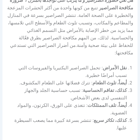
هل تعي خطورة الصراصير و ما يترتب على تواجدها بالمنزل ؟
ضرورة
مكافحة الصراصير
تنبع من كونها واحدة من أكثر الحشرات المزعجة
والخطيرة على الصحة العامة. تنتشر الصراصير بسرعة في المنازل
والمطاعم والمكاتب، وتسبب تلوث الطعام والأسطح التي تلامسها،
مما يزيد من خطر الإصابة بالأمراض مثل التسمم الغذائي
والحساسية. لذلك، من المهم مكافحة الصراصير بطرق فعّالة
للحفاظ على بيئة صحية وآمنة.من أضرار الصراصير التي تستدعي
مكافحتها:
نقل الأمراض
: تحمل الصراصير البكتيريا والفيروسات التي
تسبب أمراضًا خطيرة.
أيضاً، تلوث الطعام
: تترك فضلاتها على الطعام المكشوف.
كذلك، تفاقم الحساسية
: تسبب حساسية الجلد والجهاز
التنفسي لدى بعض الأشخاص.
أيضاً، تلف الممتلكات
: تتغذى على الورق، الكرتون، والمواد
العضوية.
كذلك، تكاثر سريع
: تنتشر بسرعة كبيرة مما يصعب السيطرة
عليها.