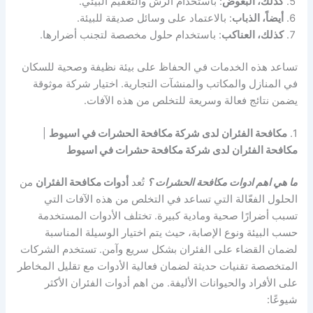
كذلك، البعوض
: باستخدام الرش والتعقيم البيئي.
أيضاً، الذباب
: بالاعتماد على وسائل صديقة للبيئة.
كذلك، العناكب
: باستخدام حلول مخصصة لتجنب أضرارها.
تساعد هذه الخدمات في الحفاظ على بيئة نظيفة وصحية للسكان
في المنازل والمكاتب والمنشآت التجارية. اختيار شركة موثوقة
يضمن نتائج فعالة وسريعة للتخلص من هذه الآفات.
1.
مكافحة الفئران لدى شركة مكافحة الحشرات في اسيوط
|
مكافحة الفئران لدى شركة مكافحة حشرات في اسيوط
ما هي اهم ادوات مكافحة الحشرات ؟
تُعد
أدوات مكافحة الفئران
من
الحلول الفعّالة التي تساعد في التخلص من هذه الآفات التي
تسبب أضرارًا صحية ومادية كبيرة. تختلف الأدوات المستخدمة
حسب البيئة ونوع الإصابة، حيث يتم اختيار الوسيلة المناسبة
لضمان القضاء على الفئران بشكل سريع وآمن. تستخدم الشركات
المتخصصة تقنيات حديثة لضمان فعالية الأدوات مع تقليل المخاطر
على الأفراد والحيوانات الأليفة. من اهم أدوات الفئران الأكثر
شيوعًا: