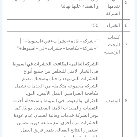
5
تقدمها
و القضاء عليها نهائيا
الشركة
6
الخبراء
150
كلمات
“+شركة+ابادة+حشرات+في+اسيوط+” |
7
البحث
“+شركة+مكافحة+حشرات+في+اسيوط+”
الرئيسية
الشركة العالمية لمكافحة الحشرات في اسيوط
هي الخيار الأمثل للتخلص من جميع أنواع
الحشرات التي تهدد راحتك وصحتك. تقدم
الشركة مجموعة متكاملة من الخدمات تشمل
مكافحة الصراصير، النمل الأبيض، البق،
8
الوصف
الفئران، والبعوض في اسيوط باستخدام أحدث
التقنيات والمبيدات الآمنة المعتمدة دوليًا. كما
توفر الشركة خدمات وقائية لضمان عدم عودة
الحشرات مرة أخرى، مع متابعة دورية تضمن
استمرار النتائج الفعالة. يتميز فريق العمل