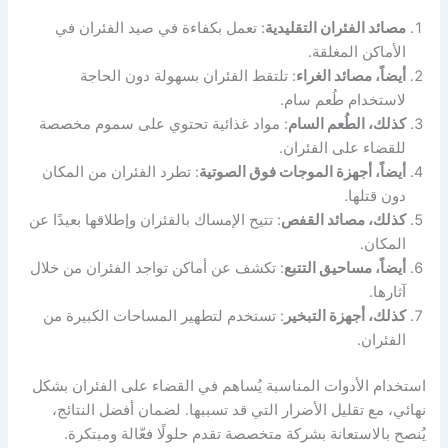
مصائد الفئران التقليدية
: تعمل بكفاءة في صيد الفئران في
الأماكن المغلقة.
أيضاً، مصائد الغراء
: تلتقط الفئران بسهولة دون الحاجة
لاستخدام طُعم سام.
كذلك، الطُعم السام
: مواد غذائية تحتوي على سموم مخصصة
للقضاء على الفئران.
أيضاً، أجهزة الموجات فوق الصوتية
: تطرد الفئران من المكان
دون قتلها.
كذلك، مصائد القفص
: تتيح الإمساك بالفئران وإطلاقها بعيدًا عن
المكان.
أيضاً، مساحيق التتبع
: تكشف عن أماكن تواجد الفئران من خلال
آثارها.
كذلك، أجهزة التبخير
: تستخدم لتطهير المساحات الكبيرة من
الفئران.
استخدام الأدوات المناسبة يُساهم في القضاء على الفئران بشكل
نهائي، مع تقليل الأضرار التي قد تسببها. لضمان أفضل النتائج،
يُنصح بالاستعانة بشركة متخصصة تقدم حلولًا فعّالة ومبتكرة.