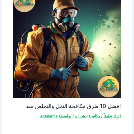
افضل 10 طرق مكافحة النمل والتخلص منه
اترك تعليقاً
/
مكافحة حشرات
/ بواسطة
Al3alamia