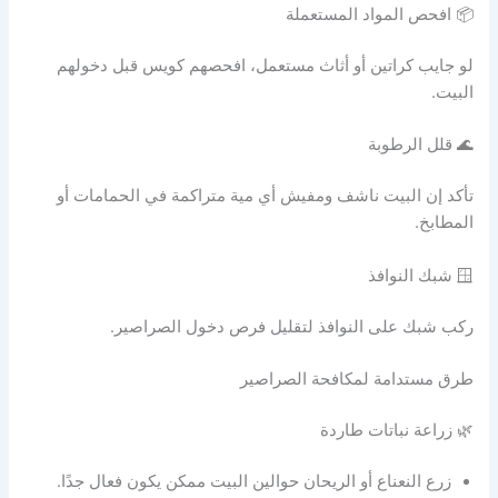
📦 افحص المواد المستعملة
لو جايب كراتين أو أثاث مستعمل، افحصهم كويس قبل دخولهم
البيت.
🌊 قلل الرطوبة
تأكد إن البيت ناشف ومفيش أي مية متراكمة في الحمامات أو
المطابخ.
🪟 شبك النوافذ
ركب شبك على النوافذ لتقليل فرص دخول الصراصير.
طرق مستدامة لمكافحة الصراصير
🌿 زراعة نباتات طاردة
زرع النعناع أو الريحان حوالين البيت ممكن يكون فعال جدًا.