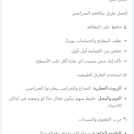
أفضل طرق مكافحة الصراصير
🧹 حافظ على النظافة
نظف المطبخ والحمامات يوميًا.
تخلص من القمامة أول بأول.
تأكد إنك مش بتسيب أي بقايا أكل على الأسطح.
🌿 استخدم الطرق الطبيعية
الزيوت العطرية
: النعناع والخزامى بيطردوا الصراصير.
الثوم والبصل
: خليط منهم بيكون فعال جدًا لو وضعته في أماكن
الاختباء.
🪓 جرب الطعوم والمبيدات
الطعوم الجاهزة
: سهلة الاستخدام وفعالة جدًا.