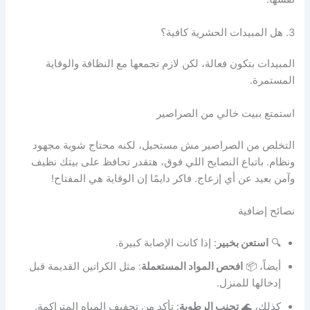
3. هل المبيدات الحشرية كافية؟
المبيدات بتكون فعالة، لكن لازم تجمعها مع النظافة والوقاية
المستمرة.
استمتع ببيت خالي من الصراصير
التخلص من الصراصير مش مستحيل، لكنه محتاج شوية مجهود
ونظام. باتباع النصايح اللي فوق، هتقدر تحافظ على بيتك نظيف
وآمن بعيد عن أي إزعاج. فاكر دايمًا إن الوقاية هي المفتاح!
نصائح إضافية
🔍
استعن بخبير
: إذا كانت الإصابة كبيرة.
أيضاً، 📦
افحص المواد المستعملة
: مثل الكراتين القديمة قبل
إدخالها للمنزل.
كذلك، 🌊
تجنب الرطوبة
: تأكد من تجفيف المياه المتراكمة.