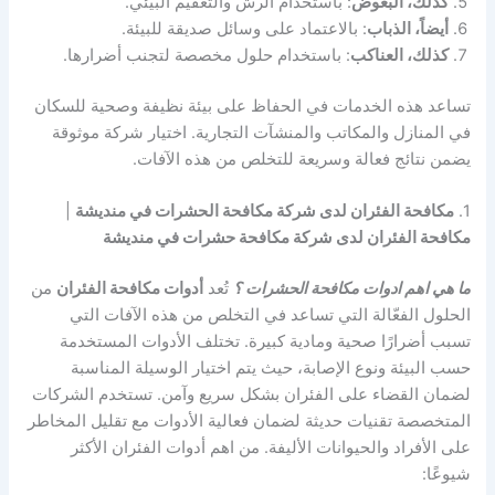
كذلك، البعوض
: باستخدام الرش والتعقيم البيئي.
أيضاً، الذباب
: بالاعتماد على وسائل صديقة للبيئة.
كذلك، العناكب
: باستخدام حلول مخصصة لتجنب أضرارها.
تساعد هذه الخدمات في الحفاظ على بيئة نظيفة وصحية للسكان
في المنازل والمكاتب والمنشآت التجارية. اختيار شركة موثوقة
يضمن نتائج فعالة وسريعة للتخلص من هذه الآفات.
1.
مكافحة الفئران لدى شركة مكافحة الحشرات في منديشة
|
مكافحة الفئران لدى شركة مكافحة حشرات في منديشة
ما هي اهم ادوات مكافحة الحشرات ؟
تُعد
أدوات مكافحة الفئران
من
الحلول الفعّالة التي تساعد في التخلص من هذه الآفات التي
تسبب أضرارًا صحية ومادية كبيرة. تختلف الأدوات المستخدمة
حسب البيئة ونوع الإصابة، حيث يتم اختيار الوسيلة المناسبة
لضمان القضاء على الفئران بشكل سريع وآمن. تستخدم الشركات
المتخصصة تقنيات حديثة لضمان فعالية الأدوات مع تقليل المخاطر
على الأفراد والحيوانات الأليفة. من اهم أدوات الفئران الأكثر
شيوعًا: