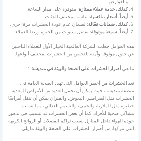
والقوارض.
كذلك، خدمة عملاء ممتازة
: متوفرة على مدار الساعة.
أيضاً، أسعار تنافسية
: تناسب مختلف الفئات.
كذلك، ضمانات فعّالة
: لضمان عدم عودة الحشرات مرة أخرى.
أيضاً، سمعة موثوقة
: بفضل سنوات من الخبرة ورضا العملاء.
هذه العوامل جعلت الشركة العالمية الخيار الأول للعملاء الباحثين
عن حلول موثوقة وآمنة للتخلص من الحشرات بمختلف أنواعها.
ما هي
أضرار الحشرات على الصحة والبيئة في منديشة
؟
تعد
الحشرات
من أخطر العوامل التي تهدد الصحة العامة في
منطقة منديشة، حيث يمكن أن تحمل العديد من الأمراض المعدية.
الحشرات مثل الصراصير، البعوض، والفئران يمكن أن تنقل أمراضًا
خطيرة مثل الملاريا، والحمى، والتسمم الغذائي، مما يسبب
مشاكل صحية للأفراد. كما أن بعض الحشرات قد تتسبب في تدهور
جودة الهواء داخل المنازل بسبب تراكم الفضلات أو الروائح الكريهة
التي تتركها. من أضرار الحشرات على الصحة والبيئة ما يلي: