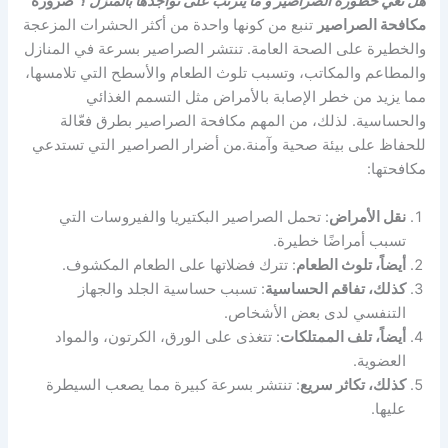
هل تعي خطورة الصراصير و ما يترتب على تواجدها بالمنزل ؟
ضرورة
مكافحة الصراصير
تنبع من كونها واحدة من أكثر الحشرات المزعجة
والخطيرة على الصحة العامة. تنتشر الصراصير بسرعة في المنازل
والمطاعم والمكاتب، وتسبب تلوث الطعام والأسطح التي تلامسها،
مما يزيد من خطر الإصابة بالأمراض مثل التسمم الغذائي
والحساسية. لذلك، من المهم مكافحة الصراصير بطرق فعّالة
للحفاظ على بيئة صحية وآمنة.من أضرار الصراصير التي تستدعي
مكافحتها:
نقل الأمراض
: تحمل الصراصير البكتيريا والفيروسات التي
تسبب أمراضًا خطيرة.
أيضاً، تلوث الطعام
: تترك فضلاتها على الطعام المكشوف.
كذلك، تفاقم الحساسية
: تسبب حساسية الجلد والجهاز
التنفسي لدى بعض الأشخاص.
أيضاً، تلف الممتلكات
: تتغذى على الورق، الكرتون، والمواد
العضوية.
كذلك، تكاثر سريع
: تنتشر بسرعة كبيرة مما يصعب السيطرة
عليها.