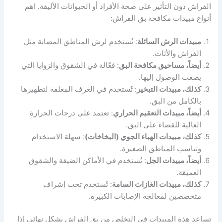
الفراش دون التأثير على صحة الأفراد أو الحيوانات الأليفة. اهم
أنواع مبيدات مكافحة بق الفراش:
مبيدات الرش السائلة
: تُستخدم لرش المناطق المصابة مثل
الفراش والأثاث.
أيضاً، مساحيق مكافحة البق
: فعّالة في الشقوق والزوايا التي
يصعب الوصول إليها.
كذلك، مبيدات التبخير
: تُستخدم في الغرف المغلقة لتطهيرها
بالكامل من البق.
أيضاً، مبيدات التعقيم الحراري
: تعتمد على درجات الحرارة
العالية للقضاء على البق.
كذلك، مبيدات الهباء الجوي (البخاخات)
: سهلة الاستخدام
وتناسب المناطق الصغيرة.
أيضاً، مبيدات الجل
: تُستخدم في الأماكن الضيقة والشقوق
العميقة.
كذلك، مبيدات الغازات السامة
: تُستخدم تحت إشراف
متخصصين لمعالجة الإصابات الكبيرة.
تساعد هذه المبيدات في التخلص من بق الفراش بشكل نهائي إذا