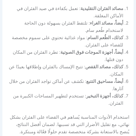
مصائد الفئران التقليدية
: تعمل بكفاءة في صيد الفئران في
الأماكن المغلقة.
أيضاً، مصائد الغراء
: تلتقط الفئران بسهولة دون الحاجة
لاستخدام طُعم سام.
كذلك، الطُعم السام
: مواد غذائية تحتوي على سموم مخصصة
للقضاء على الفئران.
أيضاً، أجهزة الموجات فوق الصوتية
: تطرد الفئران من المكان
دون قتلها.
كذلك، مصائد القفص
: تتيح الإمساك بالفئران وإطلاقها بعيدًا عن
المكان.
أيضاً، مساحيق التتبع
: تكشف عن أماكن تواجد الفئران من خلال
آثارها.
كذلك، أجهزة التبخير
: تستخدم لتطهير المساحات الكبيرة من
الفئران.
استخدام الأدوات المناسبة يُساهم في القضاء على الفئران بشكل
نهائي، مع تقليل الأضرار التي قد تسببها. لضمان أفضل النتائج،
يُنصح بالاستعانة بشركة متخصصة تقدم حلولًا فعّالة ومبتكرة.