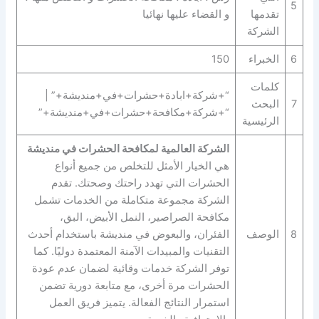
5
تقدمها
و القضاء عليها نهائيا
الشركة
6
الخبراء
150
كلمات
“+شركة+ابادة+حشرات+في+منديشة+” |
7
البحث
“+شركة+مكافحة+حشرات+في+منديشة+”
الرئيسية
الشركة العالمية لمكافحة الحشرات في منديشة
هي الخيار الأمثل للتخلص من جميع أنواع
الحشرات التي تهدد راحتك وصحتك. تقدم
الشركة مجموعة متكاملة من الخدمات تشمل
مكافحة الصراصير، النمل الأبيض، البق،
8
الوصف
الفئران، والبعوض في منديشة باستخدام أحدث
التقنيات والمبيدات الآمنة المعتمدة دوليًا. كما
توفر الشركة خدمات وقائية لضمان عدم عودة
الحشرات مرة أخرى، مع متابعة دورية تضمن
استمرار النتائج الفعالة. يتميز فريق العمل