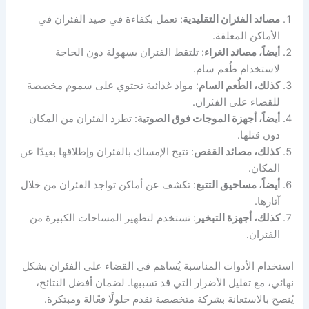
مصائد الفئران التقليدية
: تعمل بكفاءة في صيد الفئران في
الأماكن المغلقة.
أيضاً، مصائد الغراء
: تلتقط الفئران بسهولة دون الحاجة
لاستخدام طُعم سام.
كذلك، الطُعم السام
: مواد غذائية تحتوي على سموم مخصصة
للقضاء على الفئران.
أيضاً، أجهزة الموجات فوق الصوتية
: تطرد الفئران من المكان
دون قتلها.
كذلك، مصائد القفص
: تتيح الإمساك بالفئران وإطلاقها بعيدًا عن
المكان.
أيضاً، مساحيق التتبع
: تكشف عن أماكن تواجد الفئران من خلال
آثارها.
كذلك، أجهزة التبخير
: تستخدم لتطهير المساحات الكبيرة من
الفئران.
استخدام الأدوات المناسبة يُساهم في القضاء على الفئران بشكل
نهائي، مع تقليل الأضرار التي قد تسببها. لضمان أفضل النتائج،
يُنصح بالاستعانة بشركة متخصصة تقدم حلولًا فعّالة ومبتكرة.