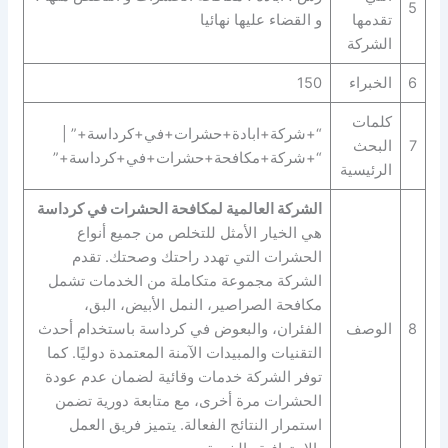
5
تقدمها
و القضاء عليها نهائيا
الشركة
6
الخبراء
150
كلمات
“+شركة+ابادة+حشرات+في+كرداسة+” |
7
البحث
“+شركة+مكافحة+حشرات+في+كرداسة+”
الرئيسية
الشركة العالمية لمكافحة الحشرات في كرداسة
هي الخيار الأمثل للتخلص من جميع أنواع
الحشرات التي تهدد راحتك وصحتك. تقدم
الشركة مجموعة متكاملة من الخدمات تشمل
مكافحة الصراصير، النمل الأبيض، البق،
8
الوصف
الفئران، والبعوض في كرداسة باستخدام أحدث
التقنيات والمبيدات الآمنة المعتمدة دوليًا. كما
توفر الشركة خدمات وقائية لضمان عدم عودة
الحشرات مرة أخرى، مع متابعة دورية تضمن
استمرار النتائج الفعالة. يتميز فريق العمل