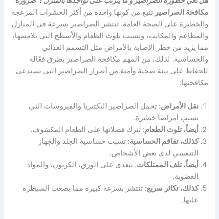
هل تعي خطورة الصراصير و ما يترتب على تواجدها بالمنزل ؟
ضرورة
مكافحة الصراصير
تنبع من كونها واحدة من أكثر الحشرات المزعجة
والخطيرة على الصحة العامة. تنتشر الصراصير بسرعة في المنازل
والمطاعم والمكاتب، وتسبب تلوث الطعام والأسطح التي تلامسها،
مما يزيد من خطر الإصابة بالأمراض مثل التسمم الغذائي
والحساسية. لذلك، من المهم مكافحة الصراصير بطرق فعّالة
للحفاظ على بيئة صحية وآمنة.من أضرار الصراصير التي تستدعي
مكافحتها:
نقل الأمراض
: تحمل الصراصير البكتيريا والفيروسات التي
تسبب أمراضًا خطيرة.
أيضاً، تلوث الطعام
: تترك فضلاتها على الطعام المكشوف.
كذلك، تفاقم الحساسية
: تسبب حساسية الجلد والجهاز
التنفسي لدى بعض الأشخاص.
أيضاً، تلف الممتلكات
: تتغذى على الورق، الكرتون، والمواد
العضوية.
كذلك، تكاثر سريع
: تنتشر بسرعة كبيرة مما يصعب السيطرة
عليها.