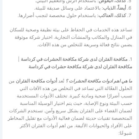
كذلك، البعوض
: باستخدام الرش والتعقيم البيئي.
أيضاً، الذباب
: بالاعتماد على وسائل صديقة للبيئة.
كذلك، العناكب
: باستخدام حلول مخصصة لتجنب أضرارها.
تساعد هذه الخدمات في الحفاظ على بيئة نظيفة وصحية للسكان
في المنازل والمكاتب والمنشآت التجارية. اختيار شركة موثوقة
يضمن نتائج فعالة وسريعة للتخلص من هذه الآفات.
1.
مكافحة الفئران لدى شركة مكافحة الحشرات في كرداسة
|
مكافحة الفئران لدى شركة مكافحة حشرات في كرداسة
ما هي اهم ادوات مكافحة الحشرات ؟
تُعد
أدوات مكافحة الفئران
من
الحلول الفعّالة التي تساعد في التخلص من هذه الآفات التي
تسبب أضرارًا صحية ومادية كبيرة. تختلف الأدوات المستخدمة
حسب البيئة ونوع الإصابة، حيث يتم اختيار الوسيلة المناسبة
لضمان القضاء على الفئران بشكل سريع وآمن. تستخدم الشركات
المتخصصة تقنيات حديثة لضمان فعالية الأدوات مع تقليل المخاطر
على الأفراد والحيوانات الأليفة. من اهم أدوات الفئران الأكثر
شيوعًا: