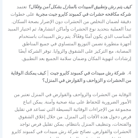
كيف يتم رش وتطبيق المبيدات بالمنازل بشكل آمن وفعّال؟
تعتمد
شركه مكافحه حشرات في كمبوند كايرو جيت مجربة
على خطوات
دقيقة لضمان التخلص من الحشرات دون الإضرار بصحة السكان.
تبدأ العملية بتحديد نوع الحشرات وأماكن انتشارها، ثم اختيار المبيد
المناسب الذي يكون آمنًا وفعّالًا. يتم رش المبيدات باستخدام
أجهزة متطورة تضمن التوزيع المتساوي في جميع المناطق
المصابة، مع التركيز على الشقوق والزوايا. توفر الشركة أيضًا
إرشادات لتهوية المكان وضمان سلامة الجميع بعد التطبيق.
4.
شركة رش مبيدات في كمبوند كايرو جيت
|
كيف يمكنك الوقاية
من الحشرات و الزواحف و القوارض في المنزل؟
الوقاية من الحشرات والزواحف والقوارض في المنزل تعتبر من
الأمور الضرورية للحفاظ على بيئة صحية وآمنة. يمكن اتباع
مجموعة من الإجراءات الوقائية البسيطة التي تساعد في تقليل
فرص دخول هذه الآفات إلى المنزل. من خلال إغلاق الشقوق
والفتحات، وتنظيف المنزل بانتظام، يمكن تقليل فرص تواجد
الحشرات والقوارض. نصائح شركة رش مبيدات في كمبوند كايرو