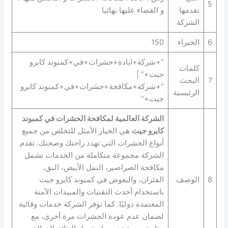
5
تقدمها
و القضاء عليها نهائيا
الشركة
6
الخبراء
150
“+شركة+ابادة+حشرات+في+كمبوند كايرو
كلمات
جيت+” |
7
البحث
“+شركة+مكافحة+حشرات+في+كمبوند كايرو
الرئيسية
جيت+”
الشركة العالمية لمكافحة الحشرات في كمبوند
كايرو جيت
هي الخيار الأمثل للتخلص من جميع
أنواع الحشرات التي تهدد راحتك وصحتك. تقدم
الشركة مجموعة متكاملة من الخدمات تشمل
مكافحة الصراصير، النمل الأبيض، البق،
8
الوصف
الفئران، والبعوض في كمبوند كايرو جيت
باستخدام أحدث التقنيات والمبيدات الآمنة
المعتمدة دوليًا. كما توفر الشركة خدمات وقائية
لضمان عدم عودة الحشرات مرة أخرى، مع