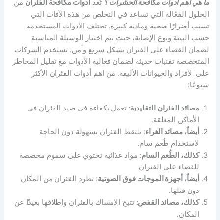
ما هي اهم ادوات مكافحة الحشرات ؟
تُعد
أدوات مكافحة الفئران
من
الحلول الفعّالة التي تساعد في التخلص من هذه الآفات التي
تسبب أضرارًا صحية ومادية كبيرة. تختلف الأدوات المستخدمة
حسب البيئة ونوع الإصابة، حيث يتم اختيار الوسيلة المناسبة
لضمان القضاء على الفئران بشكل سريع وآمن. تستخدم الشركات
المتخصصة تقنيات حديثة لضمان فعالية الأدوات مع تقليل المخاطر
على الأفراد والحيوانات الأليفة. من اهم أدوات الفئران الأكثر
شيوعًا:
مصائد الفئران التقليدية
: تعمل بكفاءة في صيد الفئران في
الأماكن المغلقة.
أيضاً، مصائد الغراء
: تلتقط الفئران بسهولة دون الحاجة
لاستخدام طُعم سام.
كذلك، الطُعم السام
: مواد غذائية تحتوي على سموم مخصصة
للقضاء على الفئران.
أيضاً، أجهزة الموجات فوق الصوتية
: تطرد الفئران من المكان
دون قتلها.
كذلك، مصائد القفص
: تتيح الإمساك بالفئران وإطلاقها بعيدًا عن
المكان.