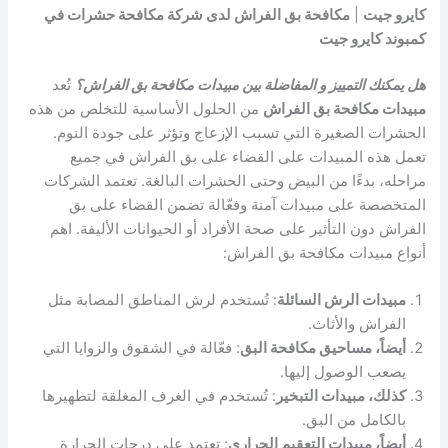
كايرو جيت
|
مكافحة بق الفراش لدى شركة مكافحة حشرات في
كمبوند كايرو جيت
هل يمكنك التمييز و المفاضلة بين مبيدات مكافحة بق الفراش؟
تُعد
مبيدات مكافحة بق الفراش
من الحلول الأساسية للتخلص من هذه
الحشرات الصغيرة التي تسبب الإزعاج وتؤثر على جودة النوم.
تعمل هذه المبيدات على القضاء على بق الفراش في جميع
مراحله، بدءًا من البيض وحتى الحشرات البالغة. تعتمد الشركات
المتخصصة على مبيدات آمنة وفعّالة تضمن القضاء على بق
الفراش دون التأثير على صحة الأفراد أو الحيوانات الأليفة. اهم
أنواع مبيدات مكافحة بق الفراش:
مبيدات الرش السائلة
: تُستخدم لرش المناطق المصابة مثل
الفراش والأثاث.
أيضاً، مساحيق مكافحة البق
: فعّالة في الشقوق والزوايا التي
يصعب الوصول إليها.
كذلك، مبيدات التبخير
: تُستخدم في الغرف المغلقة لتطهيرها
بالكامل من البق.
أيضاً، مبيدات التعقيم الحراري
: تعتمد على درجات الحرارة