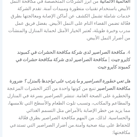
العالمية الألمانية
من أبرز الشركات المتخصصة في مكافحة النمل
الأبيض باستخدام تقنيات متطورة ومبيدات آمنة. تقدم الشركة
خدمات شاملة تشمل الكشف عن أماكن الإصابة ومعالجتها بطرق
فعّالة تضمن القضاء التام على النمل الأبيض. بفضل فريق عمل
مدرب وخبرة طويلة، تُعتبر الخيار الأمثل لحماية المنازل والمنشآت
من أضرار النمل الأبيض.
4.
مكافحة الصراصير لدى شركة مكافحة الحشرات في كمبوند
كايرو جيت
|
مكافحة الصراصير لدى شركة مكافحة حشرات في
كمبوند كايرو جيت
هل تعي خطورة الصراصير و ما يترتب على تواجدها بالمنزل ؟
ضرورة
مكافحة الصراصير
تنبع من كونها واحدة من أكثر الحشرات المزعجة
والخطيرة على الصحة العامة. تنتشر الصراصير بسرعة في المنازل
والمطاعم والمكاتب، وتسبب تلوث الطعام والأسطح التي تلامسها،
مما يزيد من خطر الإصابة بالأمراض مثل التسمم الغذائي
والحساسية. لذلك، من المهم مكافحة الصراصير بطرق فعّالة
للحفاظ على بيئة صحية وآمنة.من أضرار الصراصير التي تستدعي
مكافحتها: