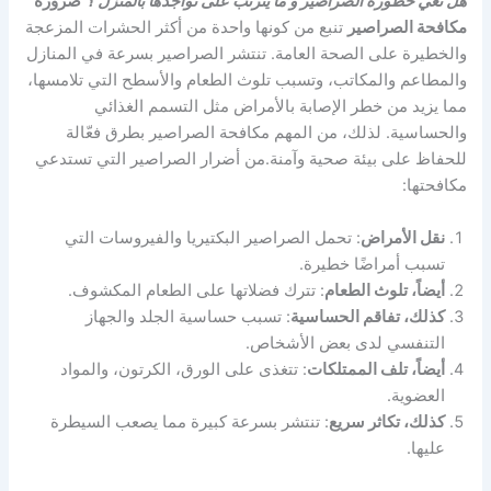
هل تعي خطورة الصراصير و ما يترتب على تواجدها بالمنزل ؟
ضرورة
مكافحة الصراصير
تنبع من كونها واحدة من أكثر الحشرات المزعجة
والخطيرة على الصحة العامة. تنتشر الصراصير بسرعة في المنازل
والمطاعم والمكاتب، وتسبب تلوث الطعام والأسطح التي تلامسها،
مما يزيد من خطر الإصابة بالأمراض مثل التسمم الغذائي
والحساسية. لذلك، من المهم مكافحة الصراصير بطرق فعّالة
للحفاظ على بيئة صحية وآمنة.من أضرار الصراصير التي تستدعي
مكافحتها:
نقل الأمراض
: تحمل الصراصير البكتيريا والفيروسات التي
تسبب أمراضًا خطيرة.
أيضاً، تلوث الطعام
: تترك فضلاتها على الطعام المكشوف.
كذلك، تفاقم الحساسية
: تسبب حساسية الجلد والجهاز
التنفسي لدى بعض الأشخاص.
أيضاً، تلف الممتلكات
: تتغذى على الورق، الكرتون، والمواد
العضوية.
كذلك، تكاثر سريع
: تنتشر بسرعة كبيرة مما يصعب السيطرة
عليها.