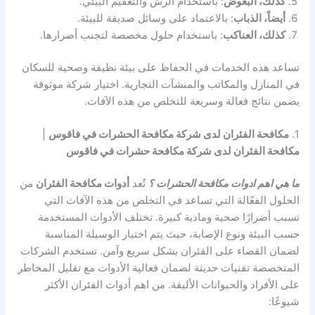
كذلك، البعوض
: باستخدام الرش والتعقيم البيئي.
أيضاً، الذباب
: بالاعتماد على وسائل صديقة للبيئة.
كذلك، العناكب
: باستخدام حلول مخصصة لتجنب أضرارها.
تساعد هذه الخدمات في الحفاظ على بيئة نظيفة وصحية للسكان
في المنازل والمكاتب والمنشآت التجارية. اختيار شركة موثوقة
يضمن نتائج فعالة وسريعة للتخلص من هذه الآفات.
1.
مكافحة الفئران لدى شركة مكافحة الحشرات في فاقوس
|
مكافحة الفئران لدى شركة مكافحة حشرات في فاقوس
ما هي اهم ادوات مكافحة الحشرات ؟
تُعد
أدوات مكافحة الفئران
من
الحلول الفعّالة التي تساعد في التخلص من هذه الآفات التي
تسبب أضرارًا صحية ومادية كبيرة. تختلف الأدوات المستخدمة
حسب البيئة ونوع الإصابة، حيث يتم اختيار الوسيلة المناسبة
لضمان القضاء على الفئران بشكل سريع وآمن. تستخدم الشركات
المتخصصة تقنيات حديثة لضمان فعالية الأدوات مع تقليل المخاطر
على الأفراد والحيوانات الأليفة. من اهم أدوات الفئران الأكثر
شيوعًا: