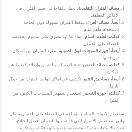
مصائد الفئران التقليدية
: تعمل بكفاءة في صيد الفئران في
الأماكن المغلقة.
أيضاً، مصائد الغراء
: تلتقط الفئران بسهولة دون الحاجة
لاستخدام طُعم سام.
كذلك، الطُعم السام
: مواد غذائية تحتوي على سموم مخصصة
للقضاء على الفئران.
أيضاً، أجهزة الموجات فوق الصوتية
: تطرد الفئران من المكان
دون قتلها.
كذلك، مصائد القفص
: تتيح الإمساك بالفئران وإطلاقها بعيدًا عن
المكان.
أيضاً، مساحيق التتبع
: تكشف عن أماكن تواجد الفئران من خلال
آثارها.
كذلك، أجهزة التبخير
: تستخدم لتطهير المساحات الكبيرة من
الفئران.
استخدام الأدوات المناسبة يُساهم في القضاء على الفئران بشكل
نهائي، مع تقليل الأضرار التي قد تسببها. لضمان أفضل النتائج،
يُنصح بالاستعانة بشركة متخصصة تقدم حلولًا فعّالة ومبتكرة.