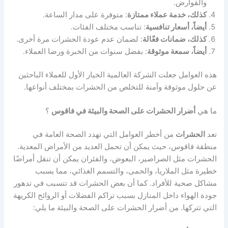
والقوارض.
كذلك، خدمة عملاء ممتازة
: متوفرة على مدار الساعة.
أيضاً، أسعار تنافسية
: تناسب مختلف الفئات.
كذلك، ضمانات فعّالة
: لضمان عدم عودة الحشرات مرة أخرى.
أيضاً، سمعة موثوقة
: بفضل سنوات من الخبرة ورضا العملاء.
هذه العوامل جعلت الشركة العالمية الخيار الأول للعملاء الباحثين
عن حلول موثوقة وآمنة للتخلص من الحشرات بمختلف أنواعها.
ما هي
أضرار الحشرات على الصحة والبيئة في فاقوس
؟
تعد
الحشرات
من أخطر العوامل التي تهدد الصحة العامة في
منطقة فاقوس، حيث يمكن أن تحمل العديد من الأمراض المعدية.
الحشرات مثل الصراصير، البعوض، والفئران يمكن أن تنقل أمراضًا
خطيرة مثل الملاريا، والحمى، والتسمم الغذائي، مما يسبب
مشاكل صحية للأفراد. كما أن بعض الحشرات قد تتسبب في تدهور
جودة الهواء داخل المنازل بسبب تراكم الفضلات أو الروائح الكريهة
التي تتركها. من أضرار الحشرات على الصحة والبيئة ما يلي: