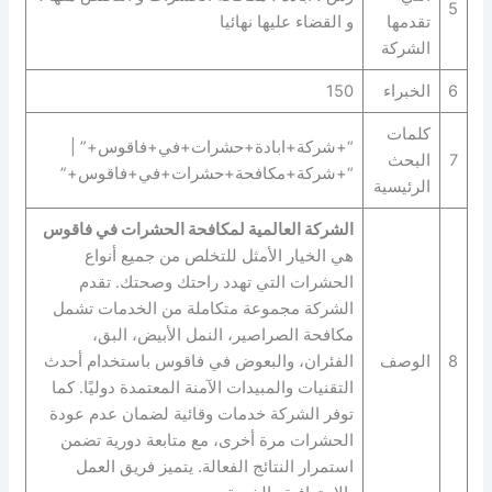
5
تقدمها
و القضاء عليها نهائيا
الشركة
6
الخبراء
150
كلمات
“+شركة+ابادة+حشرات+في+فاقوس+” |
7
البحث
“+شركة+مكافحة+حشرات+في+فاقوس+”
الرئيسية
الشركة العالمية لمكافحة الحشرات في فاقوس
هي الخيار الأمثل للتخلص من جميع أنواع
الحشرات التي تهدد راحتك وصحتك. تقدم
الشركة مجموعة متكاملة من الخدمات تشمل
مكافحة الصراصير، النمل الأبيض، البق،
8
الوصف
الفئران، والبعوض في فاقوس باستخدام أحدث
التقنيات والمبيدات الآمنة المعتمدة دوليًا. كما
توفر الشركة خدمات وقائية لضمان عدم عودة
الحشرات مرة أخرى، مع متابعة دورية تضمن
استمرار النتائج الفعالة. يتميز فريق العمل