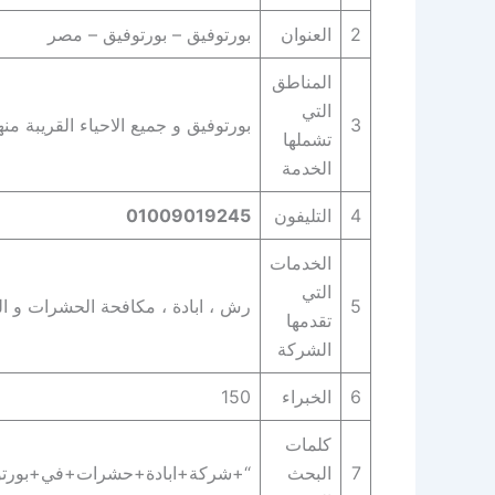
2
العنوان
بورتوفيق – بورتوفيق – مصر
المناطق
التي
3
بورتوفيق و جميع الاحياء القريبة منه
تشملها
الخدمة
4
التليفون
01009019245
الخدمات
التي
5
رش ، ابادة ، مكافحة الحشرات و التخ
تقدمها
الشركة
6
الخبراء
150
كلمات
7
البحث
“+شركة+ابادة+حشرات+في+بورتو