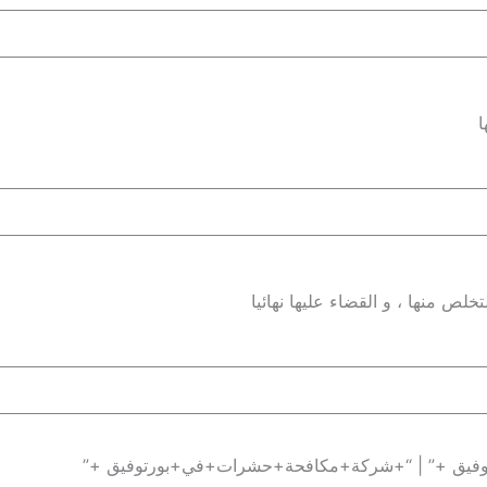
ا
لص منها ، و القضاء عليها نهائيا
فيق +” | “+شركة+مكافحة+حشرات+في+بورتوفيق +”