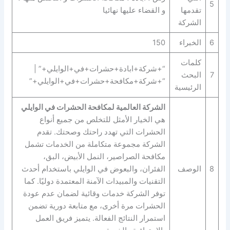
5
تقدمها
و القضاء عليها نهائيا
الشركة
6
الخبراء
150
كلمات
“+شركة+ابادة+حشرات+في+الوايلي+” |
7
البحث
“+شركة+مكافحة+حشرات+في+الوايلي+”
الرئيسية
الشركة العالمية لمكافحة الحشرات في الوايلي
هي الخيار الأمثل للتخلص من جميع أنواع
الحشرات التي تهدد راحتك وصحتك. تقدم
الشركة مجموعة متكاملة من الخدمات تشمل
مكافحة الصراصير، النمل الأبيض، البق،
8
الوصف
الفئران، والبعوض في الوايلي باستخدام أحدث
التقنيات والمبيدات الآمنة المعتمدة دوليًا. كما
توفر الشركة خدمات وقائية لضمان عدم عودة
الحشرات مرة أخرى، مع متابعة دورية تضمن
استمرار النتائج الفعالة. يتميز فريق العمل