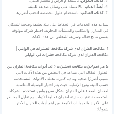
كذلك، البعوض
: باستخدام الرش والتعقيم البيئي.
أيضاً، الذباب
: بالاعتماد على وسائل صديقة للبيئة.
كذلك، العناكب
: باستخدام حلول مخصصة لتجنب أضرارها.
تساعد هذه الخدمات في الحفاظ على بيئة نظيفة وصحية للسكان
في المنازل والمكاتب والمنشآت التجارية. اختيار شركة موثوقة
يضمن نتائج فعالة وسريعة للتخلص من هذه الآفات.
1.
مكافحة الفئران لدى شركة مكافحة الحشرات في الوايلي
|
مكافحة الفئران لدى شركة مكافحة حشرات في الوايلي
ما هي اهم ادوات مكافحة الحشرات ؟
تُعد
أدوات مكافحة الفئران
من
الحلول الفعّالة التي تساعد في التخلص من هذه الآفات التي
تسبب أضرارًا صحية ومادية كبيرة. تختلف الأدوات المستخدمة
حسب البيئة ونوع الإصابة، حيث يتم اختيار الوسيلة المناسبة
لضمان القضاء على الفئران بشكل سريع وآمن. تستخدم الشركات
المتخصصة تقنيات حديثة لضمان فعالية الأدوات مع تقليل المخاطر
على الأفراد والحيوانات الأليفة. من اهم أدوات الفئران الأكثر
شيوعًا: