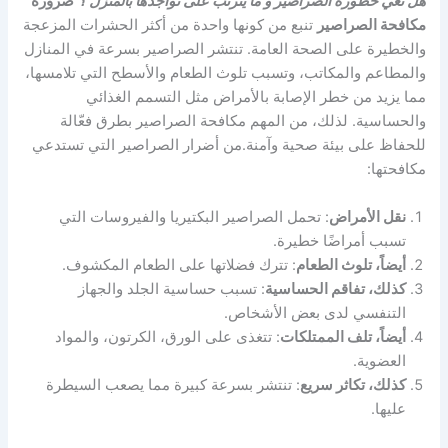
هل تعي خطورة الصراصير و ما يترتب على تواجدها بالمنزل ؟
ضرورة
مكافحة الصراصير
تنبع من كونها واحدة من أكثر الحشرات المزعجة
والخطيرة على الصحة العامة. تنتشر الصراصير بسرعة في المنازل
والمطاعم والمكاتب، وتسبب تلوث الطعام والأسطح التي تلامسها،
مما يزيد من خطر الإصابة بالأمراض مثل التسمم الغذائي
والحساسية. لذلك، من المهم مكافحة الصراصير بطرق فعّالة
للحفاظ على بيئة صحية وآمنة.من أضرار الصراصير التي تستدعي
مكافحتها:
نقل الأمراض
: تحمل الصراصير البكتيريا والفيروسات التي
تسبب أمراضًا خطيرة.
أيضاً، تلوث الطعام
: تترك فضلاتها على الطعام المكشوف.
كذلك، تفاقم الحساسية
: تسبب حساسية الجلد والجهاز
التنفسي لدى بعض الأشخاص.
أيضاً، تلف الممتلكات
: تتغذى على الورق، الكرتون، والمواد
العضوية.
كذلك، تكاثر سريع
: تنتشر بسرعة كبيرة مما يصعب السيطرة
عليها.