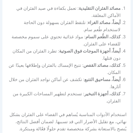
مصائد الفئران التقليدية
: تعمل بكفاءة في صيد الفئران في
الأماكن المغلقة.
أيضاً، مصائد الغراء
: تلتقط الفئران بسهولة دون الحاجة
لاستخدام طُعم سام.
كذلك، الطُعم السام
: مواد غذائية تحتوي على سموم مخصصة
للقضاء على الفئران.
أيضاً، أجهزة الموجات فوق الصوتية
: تطرد الفئران من المكان
دون قتلها.
كذلك، مصائد القفص
: تتيح الإمساك بالفئران وإطلاقها بعيدًا عن
المكان.
أيضاً، مساحيق التتبع
: تكشف عن أماكن تواجد الفئران من خلال
آثارها.
كذلك، أجهزة التبخير
: تستخدم لتطهير المساحات الكبيرة من
الفئران.
استخدام الأدوات المناسبة يُساهم في القضاء على الفئران بشكل
نهائي، مع تقليل الأضرار التي قد تسببها. لضمان أفضل النتائج،
يُنصح بالاستعانة بشركة متخصصة تقدم حلولًا فعّالة ومبتكرة.