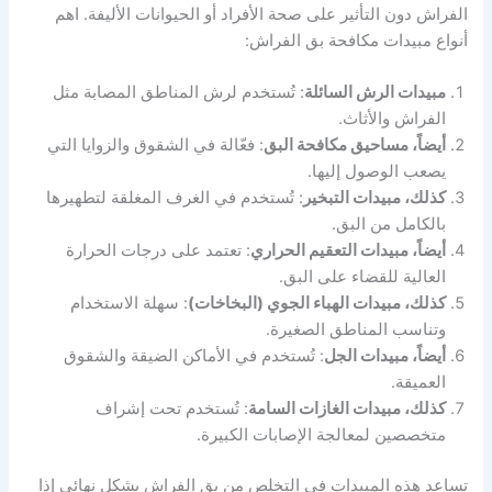
الفراش دون التأثير على صحة الأفراد أو الحيوانات الأليفة. اهم
أنواع مبيدات مكافحة بق الفراش:
مبيدات الرش السائلة
: تُستخدم لرش المناطق المصابة مثل
الفراش والأثاث.
أيضاً، مساحيق مكافحة البق
: فعّالة في الشقوق والزوايا التي
يصعب الوصول إليها.
كذلك، مبيدات التبخير
: تُستخدم في الغرف المغلقة لتطهيرها
بالكامل من البق.
أيضاً، مبيدات التعقيم الحراري
: تعتمد على درجات الحرارة
العالية للقضاء على البق.
كذلك، مبيدات الهباء الجوي (البخاخات)
: سهلة الاستخدام
وتناسب المناطق الصغيرة.
أيضاً، مبيدات الجل
: تُستخدم في الأماكن الضيقة والشقوق
العميقة.
كذلك، مبيدات الغازات السامة
: تُستخدم تحت إشراف
متخصصين لمعالجة الإصابات الكبيرة.
تساعد هذه المبيدات في التخلص من بق الفراش بشكل نهائي إذا