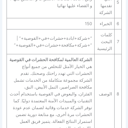
5
تقدمها
و القضاء عليها نهائيا
الشركة
6
الخبراء
150
كلمات
“+شركة+ابادة+حشرات+في+القوصية+” |
7
البحث
“+شركة+مكافحة+حشرات+في+القوصية+”
الرئيسية
الشركة العالمية لمكافحة الحشرات في القوصية
هي الخيار الأمثل للتخلص من جميع أنواع
الحشرات التي تهدد راحتك وصحتك. تقدم
الشركة مجموعة متكاملة من الخدمات تشمل
مكافحة الصراصير، النمل الأبيض، البق،
8
الوصف
الفئران، والبعوض في القوصية باستخدام أحدث
التقنيات والمبيدات الآمنة المعتمدة دوليًا. كما
توفر الشركة خدمات وقائية لضمان عدم عودة
الحشرات مرة أخرى، مع متابعة دورية تضمن
استمرار النتائج الفعالة. يتميز فريق العمل