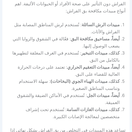
الفراش دون التأثير على صحة الأفراد أو الحيوانات الأليفة. اهم
أنواع مبيدات مكافحة بق الفراش:
مبيدات الرش السائلة
: تُستخدم لرش المناطق المصابة مثل
الفراش والأثاث.
أيضاً، مساحيق مكافحة البق
: فعّالة في الشقوق والزوايا التي
يصعب الوصول إليها.
كذلك، مبيدات التبخير
: تُستخدم في الغرف المغلقة لتطهيرها
بالكامل من البق.
أيضاً، مبيدات التعقيم الحراري
: تعتمد على درجات الحرارة
العالية للقضاء على البق.
كذلك، مبيدات الهباء الجوي (البخاخات)
: سهلة الاستخدام
وتناسب المناطق الصغيرة.
أيضاً، مبيدات الجل
: تُستخدم في الأماكن الضيقة والشقوق
العميقة.
كذلك، مبيدات الغازات السامة
: تُستخدم تحت إشراف
متخصصين لمعالجة الإصابات الكبيرة.
تساعد هذه المبيدات في التخلص من بق الفراش بشكل نهائي إذا