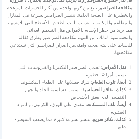
هل تعي خطورة الصراصير و ما يترتب على تواجدها بالمنزل ؟
ضرورة
مكافحة الصراصير
تنبع من كونها واحدة من أكثر الحشرات المزعجة
والخطيرة على الصحة العامة. تنتشر الصراصير بسرعة في المنازل
والمطاعم والمكاتب، وتسبب تلوث الطعام والأسطح التي تلامسها،
مما يزيد من خطر الإصابة بالأمراض مثل التسمم الغذائي
والحساسية. لذلك، من المهم مكافحة الصراصير بطرق فعّالة
للحفاظ على بيئة صحية وآمنة.من أضرار الصراصير التي تستدعي
مكافحتها:
نقل الأمراض
: تحمل الصراصير البكتيريا والفيروسات التي
تسبب أمراضًا خطيرة.
أيضاً، تلوث الطعام
: تترك فضلاتها على الطعام المكشوف.
كذلك، تفاقم الحساسية
: تسبب حساسية الجلد والجهاز
التنفسي لدى بعض الأشخاص.
أيضاً، تلف الممتلكات
: تتغذى على الورق، الكرتون، والمواد
العضوية.
كذلك، تكاثر سريع
: تنتشر بسرعة كبيرة مما يصعب السيطرة
عليها.