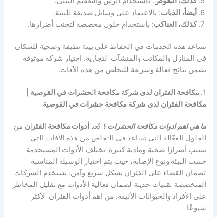
كذلك، البعوض
: باستخدام الرش والتعقيم البيئي.
أيضاً، الذباب
: بالاعتماد على وسائل صديقة للبيئة.
كذلك، العناكب
: باستخدام حلول مخصصة لتجنب أضرارها.
تساعد هذه الخدمات في الحفاظ على بيئة نظيفة وصحية للسكان
في المنازل والمكاتب والمنشآت التجارية. اختيار شركة موثوقة
يضمن نتائج فعالة وسريعة للتخلص من هذه الآفات.
1.
مكافحة الفئران لدى شركة مكافحة الحشرات في القوصية
|
مكافحة الفئران لدى شركة مكافحة حشرات في القوصية
ما هي اهم ادوات مكافحة الحشرات ؟
تُعد
أدوات مكافحة الفئران
من
الحلول الفعّالة التي تساعد في التخلص من هذه الآفات التي
تسبب أضرارًا صحية ومادية كبيرة. تختلف الأدوات المستخدمة
حسب البيئة ونوع الإصابة، حيث يتم اختيار الوسيلة المناسبة
لضمان القضاء على الفئران بشكل سريع وآمن. تستخدم الشركات
المتخصصة تقنيات حديثة لضمان فعالية الأدوات مع تقليل المخاطر
على الأفراد والحيوانات الأليفة. من اهم أدوات الفئران الأكثر
شيوعًا: