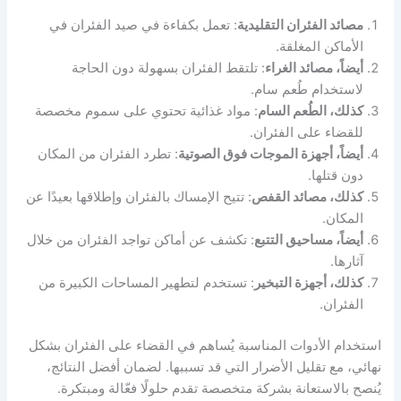
مصائد الفئران التقليدية
: تعمل بكفاءة في صيد الفئران في
الأماكن المغلقة.
أيضاً، مصائد الغراء
: تلتقط الفئران بسهولة دون الحاجة
لاستخدام طُعم سام.
كذلك، الطُعم السام
: مواد غذائية تحتوي على سموم مخصصة
للقضاء على الفئران.
أيضاً، أجهزة الموجات فوق الصوتية
: تطرد الفئران من المكان
دون قتلها.
كذلك، مصائد القفص
: تتيح الإمساك بالفئران وإطلاقها بعيدًا عن
المكان.
أيضاً، مساحيق التتبع
: تكشف عن أماكن تواجد الفئران من خلال
آثارها.
كذلك، أجهزة التبخير
: تستخدم لتطهير المساحات الكبيرة من
الفئران.
استخدام الأدوات المناسبة يُساهم في القضاء على الفئران بشكل
نهائي، مع تقليل الأضرار التي قد تسببها. لضمان أفضل النتائج،
يُنصح بالاستعانة بشركة متخصصة تقدم حلولًا فعّالة ومبتكرة.