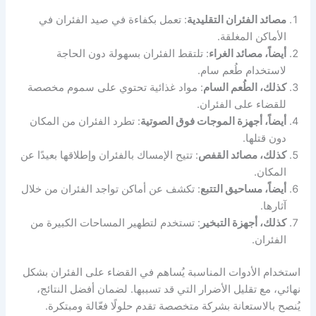
مصائد الفئران التقليدية
: تعمل بكفاءة في صيد الفئران في
الأماكن المغلقة.
أيضاً، مصائد الغراء
: تلتقط الفئران بسهولة دون الحاجة
لاستخدام طُعم سام.
كذلك، الطُعم السام
: مواد غذائية تحتوي على سموم مخصصة
للقضاء على الفئران.
أيضاً، أجهزة الموجات فوق الصوتية
: تطرد الفئران من المكان
دون قتلها.
كذلك، مصائد القفص
: تتيح الإمساك بالفئران وإطلاقها بعيدًا عن
المكان.
أيضاً، مساحيق التتبع
: تكشف عن أماكن تواجد الفئران من خلال
آثارها.
كذلك، أجهزة التبخير
: تستخدم لتطهير المساحات الكبيرة من
الفئران.
استخدام الأدوات المناسبة يُساهم في القضاء على الفئران بشكل
نهائي، مع تقليل الأضرار التي قد تسببها. لضمان أفضل النتائج،
يُنصح بالاستعانة بشركة متخصصة تقدم حلولًا فعّالة ومبتكرة.