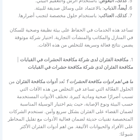
كذلك، البعوض
: باستخدام الرش والتعقيم البيئي.
أيضاً، الذباب
: بالاعتماد على وسائل صديقة للبيئة.
كذلك، العناكب
: باستخدام حلول مخصصة لتجنب أضرارها.
تساعد هذه الخدمات في الحفاظ على بيئة نظيفة وصحية للسكان
في المنازل والمكاتب والمنشآت التجارية. اختيار شركة موثوقة
يضمن نتائج فعالة وسريعة للتخلص من هذه الآفات.
1.
مكافحة الفئران لدى شركة مكافحة الحشرات في القبابات
|
مكافحة الفئران لدى شركة مكافحة حشرات في القبابات
ما هي اهم ادوات مكافحة الحشرات ؟
تُعد
أدوات مكافحة الفئران
من
الحلول الفعّالة التي تساعد في التخلص من هذه الآفات التي
تسبب أضرارًا صحية ومادية كبيرة. تختلف الأدوات المستخدمة
حسب البيئة ونوع الإصابة، حيث يتم اختيار الوسيلة المناسبة
لضمان القضاء على الفئران بشكل سريع وآمن. تستخدم الشركات
المتخصصة تقنيات حديثة لضمان فعالية الأدوات مع تقليل المخاطر
على الأفراد والحيوانات الأليفة. من اهم أدوات الفئران الأكثر
شيوعًا: