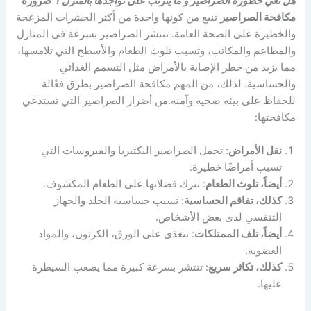
هل تعي خطورة الصراصير و ما يترتب على تواجدها بالمنزل ؟
ضرورة
مكافحة الصراصير
تنبع من كونها واحدة من أكثر الحشرات المزعجة
والخطيرة على الصحة العامة. تنتشر الصراصير بسرعة في المنازل
والمطاعم والمكاتب، وتسبب تلوث الطعام والأسطح التي تلامسها،
مما يزيد من خطر الإصابة بالأمراض مثل التسمم الغذائي
والحساسية. لذلك، من المهم مكافحة الصراصير بطرق فعّالة
للحفاظ على بيئة صحية وآمنة.من أضرار الصراصير التي تستدعي
مكافحتها:
نقل الأمراض
: تحمل الصراصير البكتيريا والفيروسات التي
تسبب أمراضًا خطيرة.
أيضاً، تلوث الطعام
: تترك فضلاتها على الطعام المكشوف.
كذلك، تفاقم الحساسية
: تسبب حساسية الجلد والجهاز
التنفسي لدى بعض الأشخاص.
أيضاً، تلف الممتلكات
: تتغذى على الورق، الكرتون، والمواد
العضوية.
كذلك، تكاثر سريع
: تنتشر بسرعة كبيرة مما يصعب السيطرة
عليها.