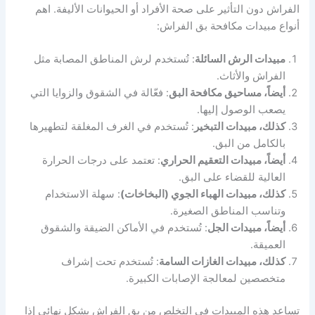
الفراش دون التأثير على صحة الأفراد أو الحيوانات الأليفة. اهم
أنواع مبيدات مكافحة بق الفراش:
مبيدات الرش السائلة
: تُستخدم لرش المناطق المصابة مثل
الفراش والأثاث.
أيضاً، مساحيق مكافحة البق
: فعّالة في الشقوق والزوايا التي
يصعب الوصول إليها.
كذلك، مبيدات التبخير
: تُستخدم في الغرف المغلقة لتطهيرها
بالكامل من البق.
أيضاً، مبيدات التعقيم الحراري
: تعتمد على درجات الحرارة
العالية للقضاء على البق.
كذلك، مبيدات الهباء الجوي (البخاخات)
: سهلة الاستخدام
وتناسب المناطق الصغيرة.
أيضاً، مبيدات الجل
: تُستخدم في الأماكن الضيقة والشقوق
العميقة.
كذلك، مبيدات الغازات السامة
: تُستخدم تحت إشراف
متخصصين لمعالجة الإصابات الكبيرة.
تساعد هذه المبيدات في التخلص من بق الفراش بشكل نهائي إذا