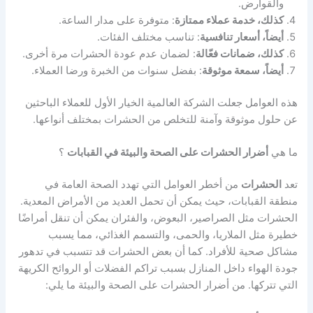
والقوارض.
كذلك، خدمة عملاء ممتازة
: متوفرة على مدار الساعة.
أيضاً، أسعار تنافسية
: تناسب مختلف الفئات.
كذلك، ضمانات فعّالة
: لضمان عدم عودة الحشرات مرة أخرى.
أيضاً، سمعة موثوقة
: بفضل سنوات من الخبرة ورضا العملاء.
هذه العوامل جعلت الشركة العالمية الخيار الأول للعملاء الباحثين
عن حلول موثوقة وآمنة للتخلص من الحشرات بمختلف أنواعها.
ما هي
أضرار الحشرات على الصحة والبيئة في القبابات
؟
تعد
الحشرات
من أخطر العوامل التي تهدد الصحة العامة في
منطقة القبابات، حيث يمكن أن تحمل العديد من الأمراض المعدية.
الحشرات مثل الصراصير، البعوض، والفئران يمكن أن تنقل أمراضًا
خطيرة مثل الملاريا، والحمى، والتسمم الغذائي، مما يسبب
مشاكل صحية للأفراد. كما أن بعض الحشرات قد تتسبب في تدهور
جودة الهواء داخل المنازل بسبب تراكم الفضلات أو الروائح الكريهة
التي تتركها. من أضرار الحشرات على الصحة والبيئة ما يلي: