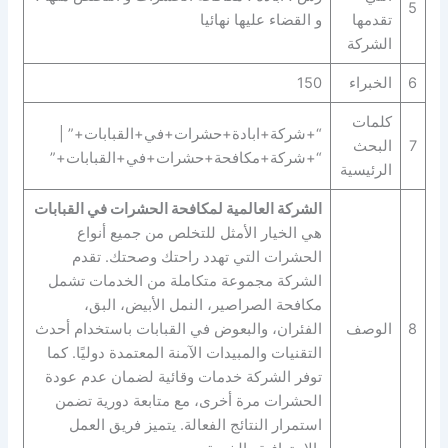
5
تقدمها
و القضاء عليها نهائيا
الشركة
6
الخبراء
150
كلمات
“+شركة+ابادة+حشرات+في+القبابات+” |
7
البحث
“+شركة+مكافحة+حشرات+في+القبابات+”
الرئيسية
الشركة العالمية لمكافحة الحشرات في القبابات
هي الخيار الأمثل للتخلص من جميع أنواع
الحشرات التي تهدد راحتك وصحتك. تقدم
الشركة مجموعة متكاملة من الخدمات تشمل
مكافحة الصراصير، النمل الأبيض، البق،
8
الوصف
الفئران، والبعوض في القبابات باستخدام أحدث
التقنيات والمبيدات الآمنة المعتمدة دوليًا. كما
توفر الشركة خدمات وقائية لضمان عدم عودة
الحشرات مرة أخرى، مع متابعة دورية تضمن
استمرار النتائج الفعالة. يتميز فريق العمل