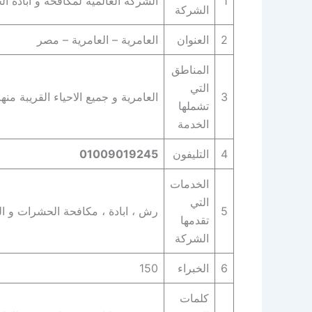
1
الشركة العالمية لمكافحة و ابادة ا
الشركة
2
العنوان
العامرية – العامرية – مصر
المناطق
التي
3
العامرية و جميع الاحياء القريبة منها
تشملها
الخدمة
4
التليفون
01009019245
الخدمات
التي
5
رش ، ابادة ، مكافحة الحشرات و التخ
تقدمها
الشركة
6
الخبراء
150
كلمات