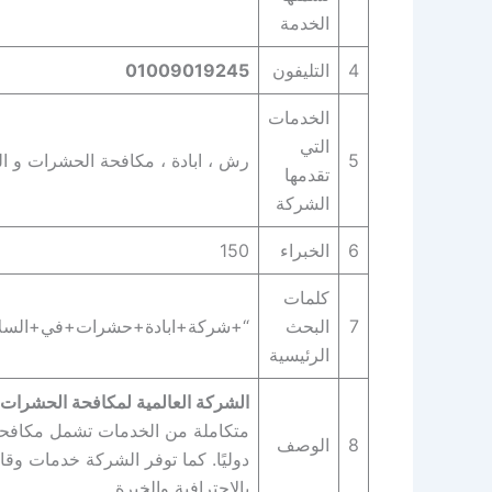
الخدمة
4
التليفون
01009019245
الخدمات
التي
5
رش ، ابادة ، مكافحة الحشرات و التخ
تقدمها
الشركة
6
الخبراء
150
كلمات
7
البحث
“+شركة+ابادة+حشرات+في+السلا
الرئيسية
الشركة العالمية لمكافحة الحشرات 
متكاملة من الخدمات تشمل مكافحة ال
8
الوصف
دوليًا. كما توفر الشركة خدمات وقا
بالاحترافية والخبرة.