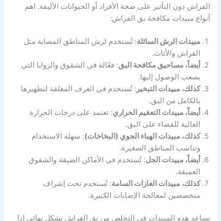
الفراش دون التأثير على صحة الأفراد أو الحيوانات الأليفة. اهم
أنواع مبيدات مكافحة بق الفراش:
مبيدات الرش السائلة
: تُستخدم لرش المناطق المصابة مثل
الفراش والأثاث.
أيضاً، مساحيق مكافحة البق
: فعّالة في الشقوق والزوايا التي
يصعب الوصول إليها.
كذلك، مبيدات التبخير
: تُستخدم في الغرف المغلقة لتطهيرها
بالكامل من البق.
أيضاً، مبيدات التعقيم الحراري
: تعتمد على درجات الحرارة
العالية للقضاء على البق.
كذلك، مبيدات الهباء الجوي (البخاخات)
: سهلة الاستخدام
وتناسب المناطق الصغيرة.
أيضاً، مبيدات الجل
: تُستخدم في الأماكن الضيقة والشقوق
العميقة.
كذلك، مبيدات الغازات السامة
: تُستخدم تحت إشراف
متخصصين لمعالجة الإصابات الكبيرة.
تساعد هذه المبيدات في التخلص من بق الفراش بشكل نهائي إذا