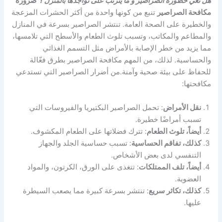
هل تعي خطورة الصراصير و ما يترتب على تواجدها بالمنزل ؟
ضرورة
مكافحة الصراصير
تنبع من كونها واحدة من أكثر الحشرات المزعجة
والخطيرة على الصحة العامة. تنتشر الصراصير بسرعة في المنازل
والمطاعم والمكاتب، وتسبب تلوث الطعام والأسطح التي تلامسها،
مما يزيد من خطر الإصابة بالأمراض مثل التسمم الغذائي
والحساسية. لذلك، من المهم مكافحة الصراصير بطرق فعّالة
للحفاظ على بيئة صحية وآمنة.من أضرار الصراصير التي تستدعي
مكافحتها:
نقل الأمراض
: تحمل الصراصير البكتيريا والفيروسات التي
تسبب أمراضًا خطيرة.
أيضاً، تلوث الطعام
: تترك فضلاتها على الطعام المكشوف.
كذلك، تفاقم الحساسية
: تسبب حساسية الجلد والجهاز
التنفسي لدى بعض الأشخاص.
أيضاً، تلف الممتلكات
: تتغذى على الورق، الكرتون، والمواد
العضوية.
كذلك، تكاثر سريع
: تنتشر بسرعة كبيرة مما يصعب السيطرة
عليها.