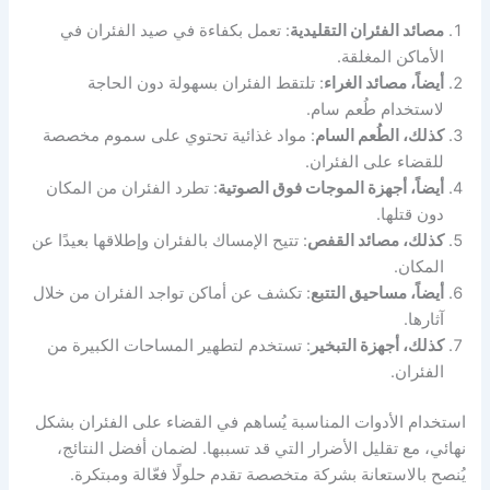
مصائد الفئران التقليدية
: تعمل بكفاءة في صيد الفئران في
الأماكن المغلقة.
أيضاً، مصائد الغراء
: تلتقط الفئران بسهولة دون الحاجة
لاستخدام طُعم سام.
كذلك، الطُعم السام
: مواد غذائية تحتوي على سموم مخصصة
للقضاء على الفئران.
أيضاً، أجهزة الموجات فوق الصوتية
: تطرد الفئران من المكان
دون قتلها.
كذلك، مصائد القفص
: تتيح الإمساك بالفئران وإطلاقها بعيدًا عن
المكان.
أيضاً، مساحيق التتبع
: تكشف عن أماكن تواجد الفئران من خلال
آثارها.
كذلك، أجهزة التبخير
: تستخدم لتطهير المساحات الكبيرة من
الفئران.
استخدام الأدوات المناسبة يُساهم في القضاء على الفئران بشكل
نهائي، مع تقليل الأضرار التي قد تسببها. لضمان أفضل النتائج،
يُنصح بالاستعانة بشركة متخصصة تقدم حلولًا فعّالة ومبتكرة.