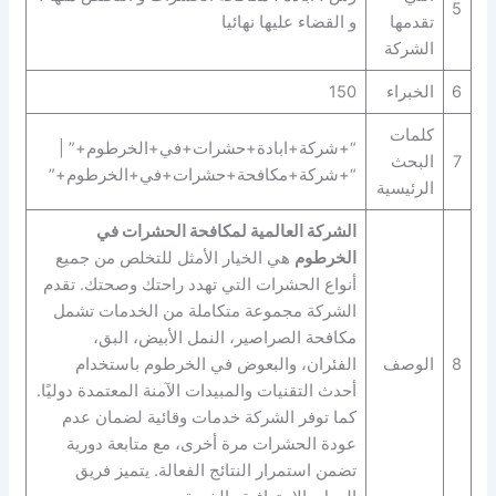
5
تقدمها
و القضاء عليها نهائيا
الشركة
6
الخبراء
150
كلمات
“+شركة+ابادة+حشرات+في+الخرطوم+” |
7
البحث
“+شركة+مكافحة+حشرات+في+الخرطوم+”
الرئيسية
الشركة العالمية لمكافحة الحشرات في
الخرطوم
هي الخيار الأمثل للتخلص من جميع
أنواع الحشرات التي تهدد راحتك وصحتك. تقدم
الشركة مجموعة متكاملة من الخدمات تشمل
مكافحة الصراصير، النمل الأبيض، البق،
8
الوصف
الفئران، والبعوض في الخرطوم باستخدام
أحدث التقنيات والمبيدات الآمنة المعتمدة دوليًا.
كما توفر الشركة خدمات وقائية لضمان عدم
عودة الحشرات مرة أخرى، مع متابعة دورية
تضمن استمرار النتائج الفعالة. يتميز فريق