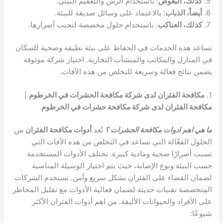
كذلك، البعوض
: باستخدام الرش والتعقيم البيئي.
أيضاً، الذباب
: بالاعتماد على وسائل صديقة للبيئة.
كذلك، العناكب
: باستخدام حلول مخصصة لتجنب أضرارها.
تساعد هذه الخدمات في الحفاظ على بيئة نظيفة وصحية للسكان
في المنازل والمكاتب والمنشآت التجارية. اختيار شركة موثوقة
يضمن نتائج فعالة وسريعة للتخلص من هذه الآفات.
1.
مكافحة الفئران لدى شركة مكافحة الحشرات في الخرطوم
|
مكافحة الفئران لدى شركة مكافحة حشرات في الخرطوم
ما هي اهم ادوات مكافحة الحشرات ؟
تُعد
أدوات مكافحة الفئران
من
الحلول الفعّالة التي تساعد في التخلص من هذه الآفات التي
تسبب أضرارًا صحية ومادية كبيرة. تختلف الأدوات المستخدمة
حسب البيئة ونوع الإصابة، حيث يتم اختيار الوسيلة المناسبة
لضمان القضاء على الفئران بشكل سريع وآمن. تستخدم الشركات
المتخصصة تقنيات حديثة لضمان فعالية الأدوات مع تقليل المخاطر
على الأفراد والحيوانات الأليفة. من اهم أدوات الفئران الأكثر
شيوعًا: