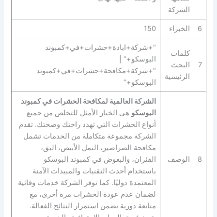
الشركة
6
الخبراء
150
“+شركة+ابادة+حشرات+في+كمبوند
كلمات
البوسكو+” |
7
البحث
“+شركة+مكافحة+حشرات+في+كمبوند
الرئيسية
البوسكو+”
الشركة العالمية لمكافحة الحشرات في كمبوند
البوسكو
هي الخيار الأمثل للتخلص من جميع
أنواع الحشرات التي تهدد راحتك وصحتك. تقدم
الشركة مجموعة متكاملة من الخدمات تشمل
مكافحة الصراصير، النمل الأبيض، البق،
8
الوصف
الفئران، والبعوض في كمبوند البوسكو
باستخدام أحدث التقنيات والمبيدات الآمنة
المعتمدة دوليًا. كما توفر الشركة خدمات وقائية
لضمان عدم عودة الحشرات مرة أخرى، مع
متابعة دورية تضمن استمرار النتائج الفعالة.