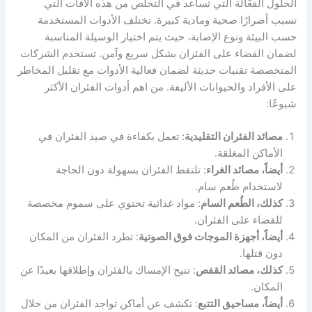
الحلول الفعّالة التي تساعد في التخلص من هذه الآفات التي
تسبب أضرارًا صحية ومادية كبيرة. تختلف الأدوات المستخدمة
حسب البيئة ونوع الإصابة، حيث يتم اختيار الوسيلة المناسبة
لضمان القضاء على الفئران بشكل سريع وآمن. تستخدم الشركات
المتخصصة تقنيات حديثة لضمان فعالية الأدوات مع تقليل المخاطر
على الأفراد والحيوانات الأليفة. من اهم أدوات الفئران الأكثر
شيوعًا:
مصائد الفئران التقليدية
: تعمل بكفاءة في صيد الفئران في
الأماكن المغلقة.
أيضاً، مصائد الغراء
: تلتقط الفئران بسهولة دون الحاجة
لاستخدام طُعم سام.
كذلك، الطُعم السام
: مواد غذائية تحتوي على سموم مخصصة
للقضاء على الفئران.
أيضاً، أجهزة الموجات فوق الصوتية
: تطرد الفئران من المكان
دون قتلها.
كذلك، مصائد القفص
: تتيح الإمساك بالفئران وإطلاقها بعيدًا عن
المكان.
أيضاً، مساحيق التتبع
: تكشف عن أماكن تواجد الفئران من خلال