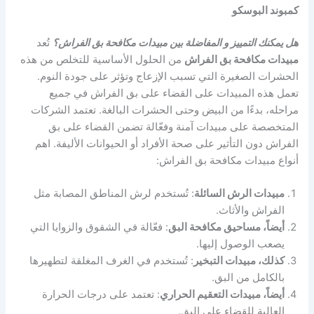
كمبوند البوسكو
هل يمكنك التمييز و المفاضلة بين مبيدات مكافحة بق الفراش؟
تُعد
مبيدات مكافحة بق الفراش
من الحلول الأساسية للتخلص من هذه
الحشرات الصغيرة التي تسبب الإزعاج وتؤثر على جودة النوم.
تعمل هذه المبيدات على القضاء على بق الفراش في جميع
مراحله، بدءًا من البيض وحتى الحشرات البالغة. تعتمد الشركات
المتخصصة على مبيدات آمنة وفعّالة تضمن القضاء على بق
الفراش دون التأثير على صحة الأفراد أو الحيوانات الأليفة. اهم
أنواع مبيدات مكافحة بق الفراش:
مبيدات الرش السائلة
: تُستخدم لرش المناطق المصابة مثل
الفراش والأثاث.
أيضاً، مساحيق مكافحة البق
: فعّالة في الشقوق والزوايا التي
يصعب الوصول إليها.
كذلك، مبيدات التبخير
: تُستخدم في الغرف المغلقة لتطهيرها
بالكامل من البق.
أيضاً، مبيدات التعقيم الحراري
: تعتمد على درجات الحرارة
العالية للقضاء على البق.