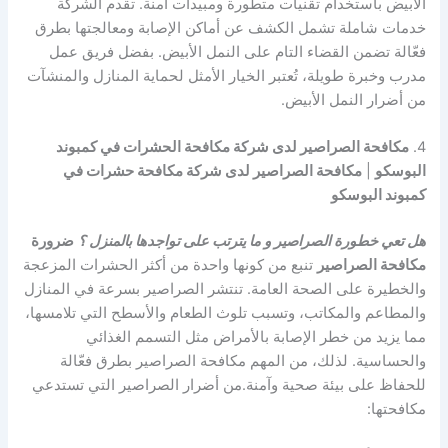
الأبيض باستخدام تقنيات متطورة ومبيدات آمنة. تقدم الشركة
خدمات شاملة تشمل الكشف عن أماكن الإصابة ومعالجتها بطرق
فعّالة تضمن القضاء التام على النمل الأبيض. بفضل فريق عمل
مدرب وخبرة طويلة، تُعتبر الخيار الأمثل لحماية المنازل والمنشآت
من أضرار النمل الأبيض.
4.
مكافحة الصراصير لدى شركة مكافحة الحشرات في كمبوند
البوسكو
|
مكافحة الصراصير لدى شركة مكافحة حشرات في
كمبوند البوسكو
هل تعي خطورة الصراصير و ما يترتب على تواجدها بالمنزل ؟
ضرورة
مكافحة الصراصير
تنبع من كونها واحدة من أكثر الحشرات المزعجة
والخطيرة على الصحة العامة. تنتشر الصراصير بسرعة في المنازل
والمطاعم والمكاتب، وتسبب تلوث الطعام والأسطح التي تلامسها،
مما يزيد من خطر الإصابة بالأمراض مثل التسمم الغذائي
والحساسية. لذلك، من المهم مكافحة الصراصير بطرق فعّالة
للحفاظ على بيئة صحية وآمنة.من أضرار الصراصير التي تستدعي
مكافحتها: