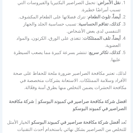
نقل الأمراض
: تحمل الصراصير البكتيريا والفيروسات التي
تسبب أمراضًا خطيرة.
أيضاً، تلوث الطعام
: تترك فضلاتها على الطعام المكشوف.
كذلك، تفاقم الحساسية
: تسبب حساسية الجلد والجهاز
التنفسي لدى بعض الأشخاص.
أيضاً، تلف الممتلكات
: تتغذى على الورق، الكرتون، والمواد
العضوية.
كذلك، تكاثر سريع
: تنتشر بسرعة كبيرة مما يصعب السيطرة
عليها.
لذلك، تعتبر مكافحة الصراصير ضرورة ملحة للحفاظ على صحة
الأفراد وسلامة الممتلكات. الاستعانة بشركات متخصصة في
مكافحة الحشرات يضمن التخلص منها بطرق آمنة وفعّالة.
افضل شركة مكافحة صراصير في كمبوند البوسكو
|
شركة مكافحة
الصراصير في كمبوند البوسكو
تُعد
أفضل شركة مكافحة صراصير في كمبوند البوسكو
الخيار الأمثل
للتخلص من الصراصير بشكل نهائي باستخدام أحدث التقنيات