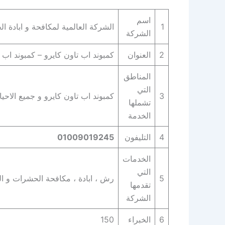
اسم
1
الشركة العالمية لمكافحة و ابادة ا
الشركة
2
العنوان
كمبوند اب تاون كايرو – كمبوند اب 
المناطق
التي
3
كمبوند اب تاون كايرو و جميع الاحياء
تشملها
الخدمة
4
التليفون
01009019245
الخدمات
التي
5
رش ، ابادة ، مكافحة الحشرات و التخ
تقدمها
الشركة
6
الخبراء
150