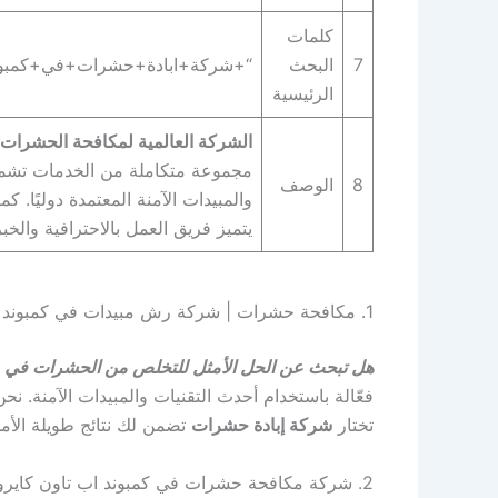
كلمات
7
البحث
“+شركة+ابادة+حشرات+في+كمبوند
الرئيسية
الشركة العالمية لمكافحة الحشرات 
مجموعة متكاملة من الخدمات تشمل م
8
الوصف
والمبيدات الآمنة المعتمدة دوليًا.
يتميز فريق العمل بالاحترافية والخبر
1. مكافحة حشرات | شركة رش مبيدات في كمبوند اب تاون كايرو | شركة ابادة حشرات | “+شركة+مكافحة+حشرات+في+كمبوند اب تاون كايرو+”
هل تبحث عن الحل الأمثل للتخلص من الحشرات في م
فعّالة باستخدام أحدث التقنيات والمبيدات الآمنة. نحن
تختار
شركة إبادة حشرات
تضمن لك نتائج طويلة الأم
2. شركة مكافحة حشرات في كمبوند اب تاون كايرو شاملة |