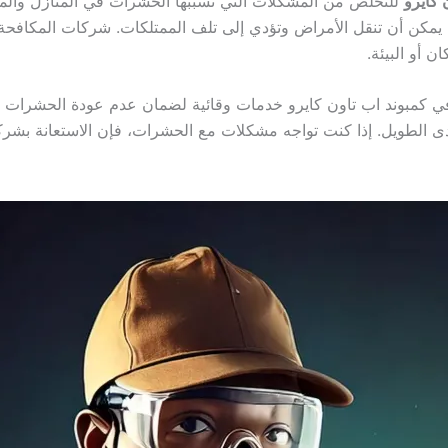
كايرو
للتخلص من المشكلات التي تسببها الحشرات في المنازل وال
يمكن أن تنقل الأمراض وتؤدي إلى تلف الممتلكات. شركات المكافحة
 أو البيئة.
ي كمبوند اب تاون كايرو خدمات وقائية لضمان عدم عودة الحشرات م
 الطويل. إذا كنت تواجه مشكلات مع الحشرات، فإن الاستعانة بشرك