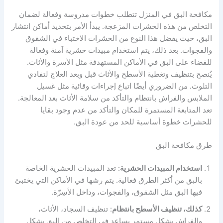
مكافحة البق في المنزل تتطلب خطوات مدروسة وفعالة لضمان
التخلص من هذه الحشرات المزعجة. يبدأ الأمر بتحديد أماكن انتشار
البق، حيث يفضل هذا النوع من الحشرات الاختباء في الشقوق
والفجوات. بعد ذلك، يتم استخدام مبيدات حشرية آمنة وفعالة
للقضاء على البق في الأماكن المستهدفة مثل الأسرة والأثاث.
يُنصح بتنظيف وتغطية الأسطح والأثاث قبل وبعد العلاج لتفادي
التلوث. من الضروري أيضًا اتباع إجراءات وقائية مثل غسيل
الملابس والفراش بانتظام والتأكد من سلامة الأثاث بعد المعالجة.
تعد المتابعة المستمرة للمكان والتأكد من عدم وجود بقايا
للحشرات خطوة أساسية للحد من عودة البق.
طرق مكافحة البق
استخدام المبيدات الحشرية
: تعد المبيدات الحشرية الخاصة
بالبق من أكثر الطرق فعالية. يتم رشها في الأماكن التي يختبئ
فيها البق مثل الشقوق، والفجوات، وداخل الأسِرّة.
كذلك، تنظيف الأسطح بانتظام
: تنظيف السجاد، الأثاث،
والفراش بشكل مستمر يساعد في التخلص من البق بشكل