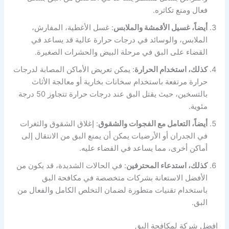
فعال ومنع تكاثره.
أيضاً، غسيل الأقمشة والملابس
: غسل الأغطية، المفارش،
الملابس، والوسائد في درجات حرارة عالية قد يساعد في
القضاء على البق في مرحلة البيض والحشرات الصغيرة.
كذلك، استخدام الحرارة
: يمكن تعريض الأماكن المصابة لدرجات
حرارة مرتفعة باستخدام سخانات بخارية أو معالجة الأثاث
بالتسخين، حيث يقتل البق عند درجات حرارة تتجاوز 50 درجة
مئوية.
أيضاً، التعامل مع الفجوات والشقوق
: إغلاق الشقوق والثغرات
في الجدران أو الأرضيات يمكن أن يمنع البق من الانتقال إلى
أماكن أخرى، مما يساعد في القضاء عليه.
كذلك، استدعاء المحترفين
: في الحالات الشديدة، قد يكون من
الأفضل الاستعانة بشركات متخصصة في مكافحة البق
باستخدام تقنيات متطورة لضمان التخلص الكامل والفعال من
البق.
افضل شركة لمكافحة البق