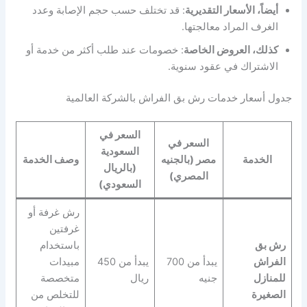
أيضاً، الأسعار التقديرية
: قد تختلف حسب حجم الإصابة وعدد
الغرف المراد معالجتها.
كذلك، العروض الخاصة
: خصومات عند طلب أكثر من خدمة أو
الاشتراك في عقود سنوية.
جدول أسعار خدمات رش بق الفراش بالشركة العالمية
السعر في
السعر في
السعودية
الخدمة
مصر (بالجنيه
وصف الخدمة
(بالريال
المصري)
السعودي)
رش غرفة أو
غرفتين
رش بق
باستخدام
الفراش
يبدأ من 700
يبدأ من 450
مبيدات
للمنازل
جنيه
ريال
متخصصة
الصغيرة
للتخلص من