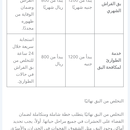
يبدأ من 1200
يبدأ من 800
الفراش
بق الفراش
جنيه شهريًا
ريال شهريًا
وضمان
الشهري
الوقاية من
ظهوره
مجددًا.
استجابة
سريعة خلال
خدمة
24 ساعة
يبدأ من 1200
يبدأ من 800
الطوارئ
للتخلص من
جنيه
ريال
لمكافحة البق
بق الفراش
في حالات
الطوارئ.
التخلص من البق نهائيًا
التخلص من البق نهائيًا يتطلب خطة شاملة ومتكاملة لضمان
القضاء على الحشرات في جميع مراحل حياتها. أولاً، يجب تحديد
أماكن وجود البق، مثل الشقوق، الفجوات في الجدران، والأسِرّة،