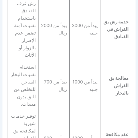
رش غرف
الفنادق
باستخدام
خدمة رش بق
يبدأ من 3000
يبدأ من 2000
تقنيات آمنة
الفراش في
جنيه
ريال
تضمن عدم
الفنادق
الإضرار
بالزوار أو
الأثاث.
استخدام
تقنيات البخار
معالجة بق
يبدأ من 1000
يبدأ من 700
الساخن
الفراش
جنيه
ريال
للتخلص من
بالبخار
البق بدون
مبيدات.
توفير خدمات
شهرية
لمكافحة بق
عقد مكافحة