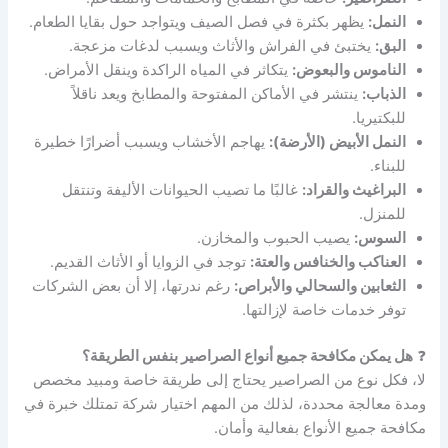
النمل:
يظهر بكثرة في فصل الصيف ويتواجد حول بقايا الطعام.
البق:
يختبئ في الفراش والأثاث ويسبب لدغات مزعجة.
الناموس والبعوض:
يتكاثر في المياه الراكدة وينقل الأمراض.
الذباب:
ينتشر في الأماكن المفتوحة والمطابخ ويعد ناقلاً
للبكتيريا.
النمل الأبيض (الأرضة):
يهاجم الأخشاب ويسبب أضرارًا خطيرة
للبناء.
البراغيث والقراد:
غالبًا ما تصيب الحيوانات الأليفة وتنتقل
للمنزل.
السوس:
يصيب الحبوب والمخازن.
العناكب والخنافس والعتة:
توجد في الزوايا أو الأثاث القديم.
الثعابين والسحالي والأبراص:
رغم ندرتها، إلا أن بعض الشركات
توفر خدمات خاصة لإزالتها.
❓
هل يمكن مكافحة جميع أنواع الصراصير بنفس الطريقة؟
لا، فكل نوع من الصراصير يحتاج إلى طريقة خاصة ومبيد مخصص
ومدة معالجة محددة، لذلك من المهم اختيار شركة تمتلك خبرة في
مكافحة جميع الأنواع بفعالية وأمان.