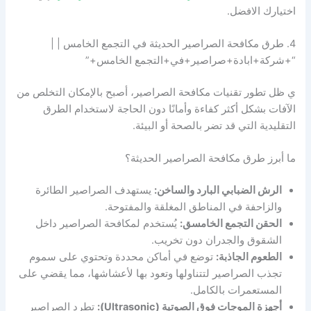
اختيارك الافضل.
4. طرق مكافحة الصراصير الحديثة في التجمع الخامس | |
“+شركة+ابادة+صراصير+في+التجمع الخامس+”
ي ظل تطور تقنيات مكافحة الصراصير، أصبح بالإمكان التخلص من
الآفات بشكل أكثر كفاءة وأمانًا دون الحاجة لاستخدام الطرق
التقليدية التي قد تضر بالصحة أو البيئة.
ما أبرز طرق مكافحة الصراصير الحديثة؟
الرش الضبابي البارد والساخن:
يستهدف الصراصير الطائرة
والزاحفة في المناطق المغلقة والمفتوحة.
الحقن التجمع الخامسق:
يُستخدم لمكافحة الصراصير داخل
الشقوق والجدران دون تخريب.
الطعوم الجاذبة:
توضع في أماكن محددة وتحتوي على سموم
تجذب الصراصير لتتناولها وتعود بها لأعشاشها، مما يقضي على
المستعمرات بالكامل.
أجهزة الموجات فوق الصوتية (Ultrasonic):
تطرد الصراصير