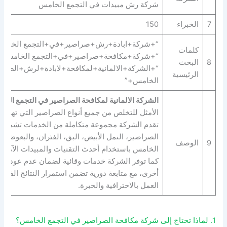
شركة رش مبيدات في التجمع الخامس
7
الخبراء
150
“+شركة+ابادة+رش+صراصير+في+التجمع الخامس
كلمات
“+شركة+مكافحة+صراصير+في+التجمع الخامس+”
8
البحث
“+الشركة+الالمانية+لمكافحة+لابادة+لرش+الصرا
الرئيسية
الخامس+”
الشركة الالمانية لمكافحة الصراصير في التجمع الخ
الأمثل للتخلص من جميع أنواع الصراصير التي تهدد
تقدم الشركة مجموعة متكاملة من الخدمات تشمل 
الصراصير، النمل الأبيض، البق، الفئران، والبعوض ف
9
الوصف
الخامس باستخدام أحدث التقنيات والمبيدات الآمنة ال
كما توفر الشركة خدمات وقائية لضمان عدم عودة ا
أخرى، مع متابعة دورية تضمن استمرار النتائج الفعالة
العمل بالاحترافية والخبرة.
1. لماذا تحتاج إلى شركة مكافحة الصراصير في التجمع الخامس؟