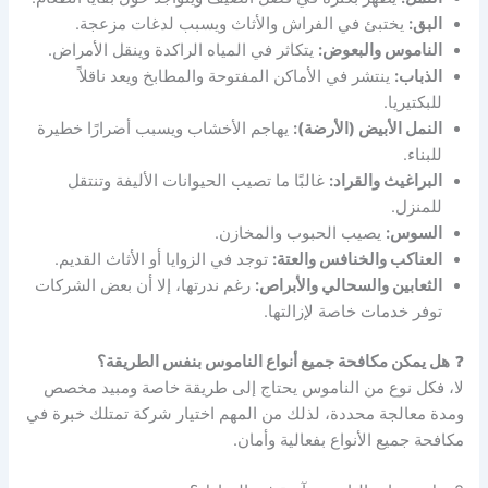
البق:
يختبئ في الفراش والأثاث ويسبب لدغات مزعجة.
الناموس والبعوض:
يتكاثر في المياه الراكدة وينقل الأمراض.
الذباب:
ينتشر في الأماكن المفتوحة والمطابخ ويعد ناقلاً
للبكتيريا.
النمل الأبيض (الأرضة):
يهاجم الأخشاب ويسبب أضرارًا خطيرة
للبناء.
البراغيث والقراد:
غالبًا ما تصيب الحيوانات الأليفة وتنتقل
للمنزل.
السوس:
يصيب الحبوب والمخازن.
العناكب والخنافس والعتة:
توجد في الزوايا أو الأثاث القديم.
الثعابين والسحالي والأبراص:
رغم ندرتها، إلا أن بعض الشركات
توفر خدمات خاصة لإزالتها.
❓
هل يمكن مكافحة جميع أنواع الناموس بنفس الطريقة؟
لا، فكل نوع من الناموس يحتاج إلى طريقة خاصة ومبيد مخصص
ومدة معالجة محددة، لذلك من المهم اختيار شركة تمتلك خبرة في
مكافحة جميع الأنواع بفعالية وأمان.