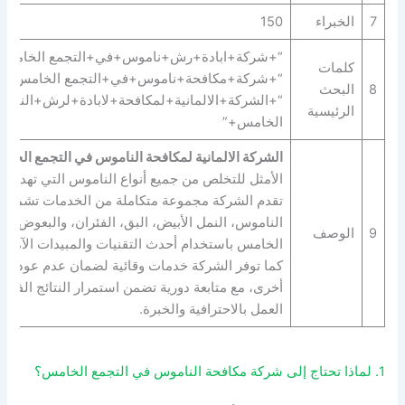
7
الخبراء
150
“+شركة+ابادة+رش+ناموس+في+التجمع الخامس+
كلمات
“+شركة+مكافحة+ناموس+في+التجمع الخامس+” 
8
البحث
“+الشركة+الالمانية+لمكافحة+لابادة+لرش+النام
الرئيسية
الخامس+”
الشركة الالمانية لمكافحة الناموس في التجمع الخا
الأمثل للتخلص من جميع أنواع الناموس التي تهدد 
تقدم الشركة مجموعة متكاملة من الخدمات تشمل 
الناموس، النمل الأبيض، البق، الفئران، والبعوض في
9
الوصف
الخامس باستخدام أحدث التقنيات والمبيدات الآمنة ال
كما توفر الشركة خدمات وقائية لضمان عدم عودة ا
أخرى، مع متابعة دورية تضمن استمرار النتائج الفعالة
العمل بالاحترافية والخبرة.
1. لماذا تحتاج إلى شركة مكافحة الناموس في التجمع الخامس؟