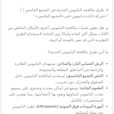
4. طرق مكافحة الناموس الحديثة في التجمع الخامس | |
“+شركة+ابادة+ناموس+في+التجمع الخامس+”
ي ظل تطور تقنيات مكافحة الناموس، أصبح بالإمكان التخلص من
الآفات بشكل أكثر كفاءة وأمانًا دون الحاجة لاستخدام الطرق
التقليدية التي قد تضر بالصحة أو البيئة.
ما أبرز طرق مكافحة الناموس الحديثة؟
الرش الضبابي البارد والساخن:
يستهدف الناموس الطائرة
والزاحفة في المناطق المغلقة والمفتوحة.
الحقن التجمع الخامسق:
يُستخدم لمكافحة الناموس داخل
الشقوق والجدران دون تخريب.
الطعوم الجاذبة:
توضع في أماكن محددة وتحتوي على سموم
تجذب الناموس لتتناولها وتعود بها لأعشاشها، مما يقضي على
المستعمرات بالكامل.
أجهزة الموجات فوق الصوتية (Ultrasonic):
تطرد الناموس
دون مواد كيميائية.