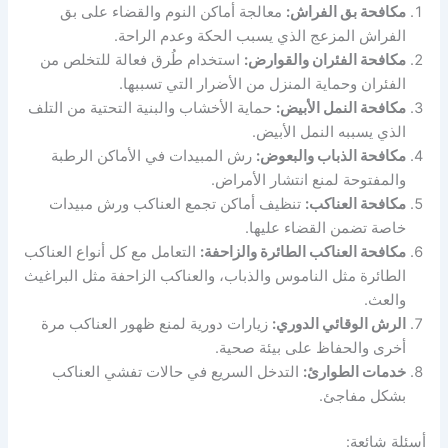
مكافحة بق الفراش:
معالجة أماكن النوم والقضاء على بق
الفراش المزعج الذي يسبب الحكة وعدم الراحة.
مكافحة الفئران والقوارض:
استخدام طُرق فعالة للتخلص من
الفئران وحماية المنزل من الأضرار التي تسببها.
مكافحة النمل الأبيض:
حماية الأخشاب والبنية التحتية من التلف
الذي يسببه النمل الأبيض.
مكافحة الذباب والبعوض:
رش المبيدات في الأماكن الرطبة
والمفتوحة لمنع انتشار الأمراض.
مكافحة العناكب:
تنظيف أماكن تجمع العناكب ورش مبيدات
خاصة تضمن القضاء عليها.
مكافحة العناكب الطائرة والزاحفة:
التعامل مع كل أنواع العناكب
الطائرة مثل الناموس والذباب، والعناكب الزاحفة مثل البراغيث
والعث.
الرش الوقائي الدوري:
زيارات دورية لمنع ظهور العناكب مرة
أخرى والحفاظ على بيئة صحية.
خدمات الطوارئ:
التدخل السريع في حالات تفشي العناكب
بشكل مفاجئ.
أسئلة شائعة: