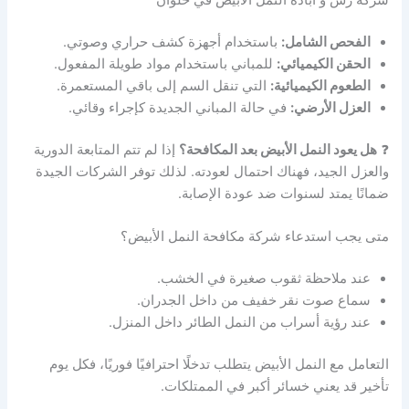
شركة رش و ابادة النمل الابيض في حلوان
الفحص الشامل:
باستخدام أجهزة كشف حراري وصوتي.
الحقن الكيميائي:
للمباني باستخدام مواد طويلة المفعول.
الطعوم الكيميائية:
التي تنقل السم إلى باقي المستعمرة.
العزل الأرضي:
في حالة المباني الجديدة كإجراء وقائي.
❓
هل يعود النمل الأبيض بعد المكافحة؟
إذا لم تتم المتابعة الدورية
والعزل الجيد، فهناك احتمال لعودته. لذلك توفر الشركات الجيدة
ضمانًا يمتد لسنوات ضد عودة الإصابة.
متى يجب استدعاء شركة مكافحة النمل الأبيض؟
عند ملاحظة ثقوب صغيرة في الخشب.
سماع صوت نقر خفيف من داخل الجدران.
عند رؤية أسراب من النمل الطائر داخل المنزل.
التعامل مع النمل الأبيض يتطلب تدخلًا احترافيًا فوريًا، فكل يوم
تأخير قد يعني خسائر أكبر في الممتلكات.