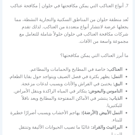
7. أنواع العناكب التي يمكن مكافحتها في حلوان | مكافحة عناكب
تُعد منطقة حلوان من المناطق السكنية والتجارية النشطة، مما
يجعلها عرضة لانتشار أنواع متعددة من العناكب. لذلك تقدم
شركات مكافحة العناكب في حلوان حلولاً شاملة للتعامل مع
مجموعة واسعة من الآفات.
ما أبرز العناكب التي يمكن مكافحتها؟
العناكب:
خاصة في المطابخ والحمامات والمطاعم.
النمل:
يظهر بكثرة في فصل الصيف ويتواجد حول بقايا الطعام.
البق:
يختبئ في الفراش والأثاث ويسبب لدغات مزعجة.
الناموس والبعوض:
يتكاثر في المياه الراكدة وينقل الأمراض.
الذباب:
ينتشر في الأماكن المفتوحة والمطابخ ويعد ناقلاً
للبكتيريا.
النمل الأبيض (الأرضة):
يهاجم الأخشاب ويسبب أضرارًا خطيرة
للبناء.
البراغيث والقراد:
غالبًا ما تصيب الحيوانات الأليفة وتنتقل
للمنزل.