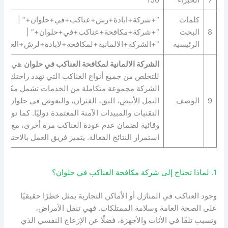
7
الخبراء
150
كلمات
“+شركة+ابادة+رش+عناكب+في+حلوان+” |
8
البحث
“+شركة+مكافحة+عناكب+في+حلوان+” |
الرئيسية
“+الشركة+الالمانية+لمكافحة+لابادة+لرش+العنا
الشركة الالمانية لمكافحة العناكب في حلوان
هي الخيا
للتخلص من جميع أنواع العناكب التي تهدد راحتك و
الشركة مجموعة متكاملة من الخدمات تشمل مكافحة
9
الوصف
النمل الأبيض، البق، الفئران، والبعوض في حلوان ب
التقنيات والمبيدات الآمنة المعتمدة دوليًا. كما توف
وقائية لضمان عدم عودة العناكب مرة أخرى، مع متا
استمرار النتائج الفعالة. يتميز فريق العمل بالاحترافي
1. لماذا تحتاج إلى شركة مكافحة العناكب في حلوان؟
وجود العناكب في المنازل أو الأماكن التجارية يمثل خطرًا حقيقيًا
على الصحة العامة وسلامة الممتلكات. فهي تنقل الأمراض،
وتسبب تلفًا في الأثاث والأجهزة، فضلًا عن الإزعاج النفسي الذي